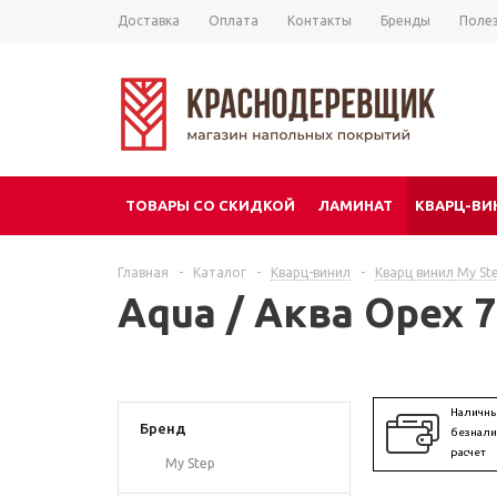
Доставка
Оплата
Контакты
Бренды
Поле
ТОВАРЫ СО СКИДКОЙ
ЛАМИНАТ
КВАРЦ-ВИ
ЕЩЕ
Главная
-
Каталог
-
Кварц-винил
-
Кварц винил My St
Aqua / Аква Орех 
Наличны
Бренд
безнал
расчет
My Step