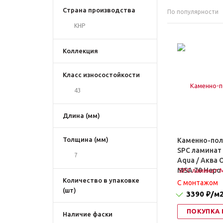
Страна производства
По популярности
КНР
Коллекция
Класс износостойкости
43
Длина (мм)
Толщина (мм)
Каменно-по
SPC ламинат 
7
Aqua / Аква 
MSA 70 Неро
Количество в упаковке
C монтажом
(шт)
3390 ₽
/м
ПОКУПКА 
Наличие фаски