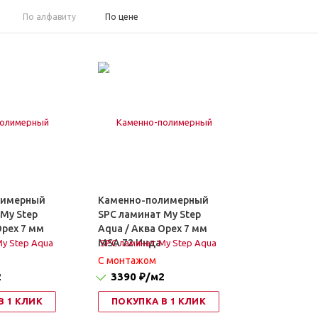
По алфавиту
По цене
лимерный
Каменно-полимерный
My Step
SPC ламинат My Step
Орех 7 мм
Aqua / Аква Орех 7 мм
MSA 72 Инда
C монтажом
2
3390 ₽
/м2
В 1 КЛИК
ПОКУПКА В 1 КЛИК