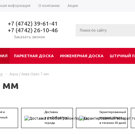
зная информация
О компании
Акции
+7 (4742) 39-61-41
+7 (4742) 26-10-46
Заказать звонок
НИЛ
ПАРКЕТНАЯ ДОСКА
ИНЖЕНЕРНАЯ ДОСКА
ШТУЧНЫЙ П
ep
-
Aqua / Аква Орех 7 мм
7 мм
й и
Доставка
Гарантированный
ичный
в любой район
возврат товара
города
в течение 30 дней