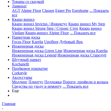
Товары со скидкой
Ламинат
AGT
Alpine Floor
Classen
Egger Pro
Eurohome
... Показать
все
Кварц-винил
Кварц винил Invictus / Инвиктус
Кварц винил My Step
Кварц винил Strong Step / Стронг Степ
Кварц винил
Vinilam
Кварц-винил Alpine Floor
... Показать все
Паркетная доска
Focus Floor
Karelia
Upofloor
Дубовый Яръ
Инженерная доска
Инженерная доска Green Line
Инженерная доска Karelia
Инженерная доска Legend
Инженерная доска Стародуб
Штучный паркет
Kochanelli
Пробковое покрытие
Corkstyle
Аксессуары
Молдинг
Плинтус
Подложка
Пороги, профили и кольца
Средства по уходу и ремонту
... Показать все
Еще
Главная
-