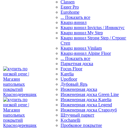
Classen
Egger Pro
Eurohome
... Показать все
Кварц-винил
Кварц винил Invictus / Инвиктус
Кварц винил My Step
Кварц винил Strong Step / Стронг
Степ
Кварц винил Vinilam
Кварц-винил Alpine Floor
... Показать все
Паркетная доска
Focus Floor
Karelia
Upofloor
Дубовый Яръ
Инженерная доска
Инженерная доска Green Line
Инженерная доска Karelia
Инженерная доска Legend
Инженерная доска Стародуб
Штучный паркет
Kochanelli
Пробковое покрытие