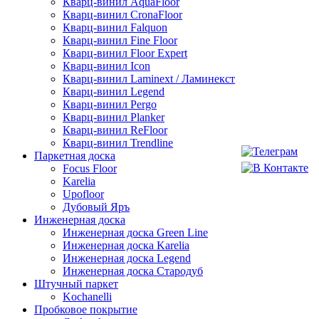
Кварц-винил AquaFloor
Кварц-винил CronaFloor
Кварц-винил Falquon
Кварц-винил Fine Floor
Кварц-винил Floor Expert
Кварц-винил Icon
Кварц-винил Laminext / Ламинекст
Кварц-винил Legend
Кварц-винил Pergo
Кварц-винил Planker
Кварц-винил ReFloor
Кварц-винил Trendline
Паркетная доска
Focus Floor
Karelia
Upofloor
Дубовый Яръ
Инженерная доска
Инженерная доска Green Line
Инженерная доска Karelia
Инженерная доска Legend
Инженерная доска Стародуб
Штучный паркет
Kochanelli
Пробковое покрытие