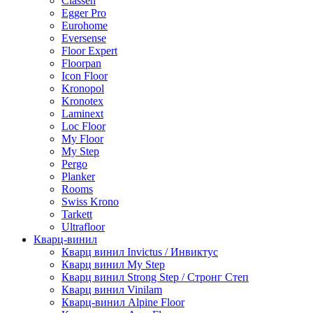
Classen
Egger Pro
Eurohome
Eversense
Floor Expert
Floorpan
Icon Floor
Kronopol
Kronotex
Laminext
Loc Floor
My Floor
My Step
Pergo
Planker
Rooms
Swiss Krono
Tarkett
Ultrafloor
Кварц-винил
Кварц винил Invictus / Инвиктус
Кварц винил My Step
Кварц винил Strong Step / Стронг Степ
Кварц винил Vinilam
Кварц-винил Alpine Floor