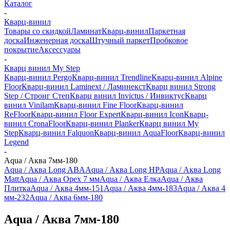
Каталог
-
Кварц-винил
Товары со скидкой
Ламинат
Кварц-винил
Паркетная
доска
Инженерная доска
Штучный паркет
Пробковое
покрытие
Аксессуары
-
Кварц винил My Step
Кварц-винил Pergo
Кварц-винил Trendline
Кварц-винил Alpine
Floor
Кварц-винил Laminext / Ламинекст
Кварц винил Strong
Step / Стронг Степ
Кварц винил Invictus / Инвиктус
Кварц
винил Vinilam
Кварц-винил Fine Floor
Кварц-винил
ReFloor
Кварц-винил Floor Expert
Кварц-винил Icon
Кварц-
винил CronaFloor
Кварц-винил Planker
Кварц винил My
Step
Кварц-винил Falquon
Кварц-винил AquaFloor
Кварц-винил
Legend
-
Aqua / Аква 7мм-180
Aqua / Аква Long ABA
Aqua / Аква Long HP
Aqua / Аква Long
Matt
Aqua / Аква Орех 7 мм
Aqua / Аква Елка
Aqua / Аква
Плитка
Aqua / Аква 4мм-151
Aqua / Аква 4мм-183
Aqua / Аква 4
мм-232
Aqua / Аква 6мм-180
Aqua / Аква 7мм-180