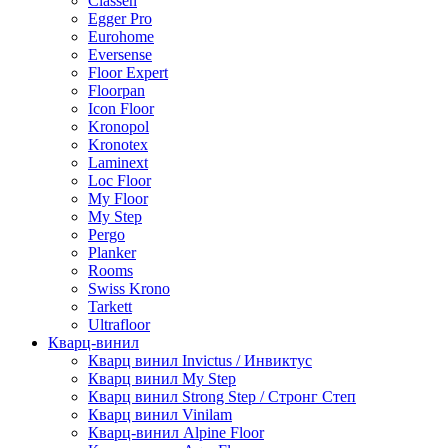
Classen
Egger Pro
Eurohome
Eversense
Floor Expert
Floorpan
Icon Floor
Kronopol
Kronotex
Laminext
Loc Floor
My Floor
My Step
Pergo
Planker
Rooms
Swiss Krono
Tarkett
Ultrafloor
Кварц-винил
Кварц винил Invictus / Инвиктус
Кварц винил My Step
Кварц винил Strong Step / Стронг Степ
Кварц винил Vinilam
Кварц-винил Alpine Floor