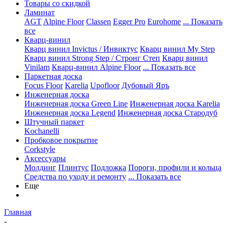
Товары со скидкой
Ламинат
AGT
Alpine Floor
Classen
Egger Pro
Eurohome
... Показать
все
Кварц-винил
Кварц винил Invictus / Инвиктус
Кварц винил My Step
Кварц винил Strong Step / Стронг Степ
Кварц винил
Vinilam
Кварц-винил Alpine Floor
... Показать все
Паркетная доска
Focus Floor
Karelia
Upofloor
Дубовый Яръ
Инженерная доска
Инженерная доска Green Line
Инженерная доска Karelia
Инженерная доска Legend
Инженерная доска Стародуб
Штучный паркет
Kochanelli
Пробковое покрытие
Corkstyle
Аксессуары
Молдинг
Плинтус
Подложка
Пороги, профили и кольца
Средства по уходу и ремонту
... Показать все
Еще
Главная
-