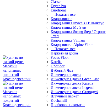
Classen
Egger Pro
Eurohome
... Показать все
Кварц-винил
Кварц винил Invictus / Инвиктус
Кварц винил My Step
Кварц винил Strong Step / Стронг
Степ
Кварц винил Vinilam
Кварц-винил Alpine Floor
... Показать все
Паркетная доска
Focus Floor
Karelia
Upofloor
Дубовый Яръ
Инженерная доска
Инженерная доска Green Line
Инженерная доска Karelia
Инженерная доска Legend
Инженерная доска Стародуб
Штучный паркет
Kochanelli
Пробковое покрытие