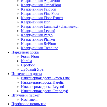
Кварц-винил AquaFloor
Кварц-винил CronaFloor
Кварц-винил Falquon
Кварц-винил Fine Floor
Кварц-винил Floor Expert
Кварц-винил Icon
Кварц-винил Laminext / Ламинекст
Кварц-винил Legend
Кварц-винил Pergo
Кварц-винил Planker
Кварц-винил ReFloor
Кварц-винил Trendline
Паркетная доска
Focus Floor
Karelia
Upofloor
Дубовый Яръ
Инженерная доска
Инженерная доска Green Line
Инженерная доска Karelia
Инженерная доска Legend
Инженерная доска Стародуб
Штучный паркет
Kochanelli
Пробковое покрытие