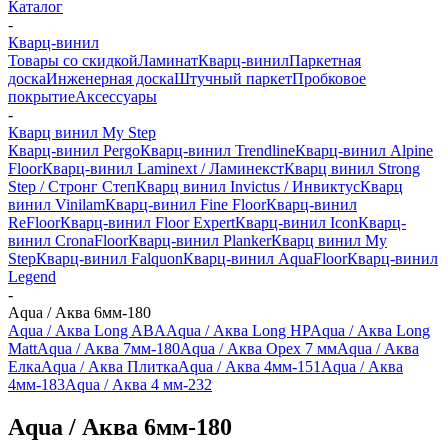
Каталог
-
Кварц-винил
Товары со скидкой
Ламинат
Кварц-винил
Паркетная
доска
Инженерная доска
Штучный паркет
Пробковое
покрытие
Аксессуары
-
Кварц винил My Step
Кварц-винил Pergo
Кварц-винил Trendline
Кварц-винил Alpine
Floor
Кварц-винил Laminext / Ламинекст
Кварц винил Strong
Step / Стронг Степ
Кварц винил Invictus / Инвиктус
Кварц
винил Vinilam
Кварц-винил Fine Floor
Кварц-винил
ReFloor
Кварц-винил Floor Expert
Кварц-винил Icon
Кварц-
винил CronaFloor
Кварц-винил Planker
Кварц винил My
Step
Кварц-винил Falquon
Кварц-винил AquaFloor
Кварц-винил
Legend
-
Aqua / Аква 6мм-180
Aqua / Аква Long ABA
Aqua / Аква Long HP
Aqua / Аква Long
Matt
Aqua / Аква 7мм-180
Aqua / Аква Орех 7 мм
Aqua / Аква
Елка
Aqua / Аква Плитка
Aqua / Аква 4мм-151
Aqua / Аква
4мм-183
Aqua / Аква 4 мм-232
Aqua / Аква 6мм-180