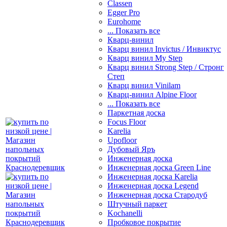
Classen
Egger Pro
Eurohome
... Показать все
Кварц-винил
Кварц винил Invictus / Инвиктус
Кварц винил My Step
Кварц винил Strong Step / Стронг
Степ
Кварц винил Vinilam
Кварц-винил Alpine Floor
... Показать все
Паркетная доска
Focus Floor
Karelia
Upofloor
Дубовый Яръ
Инженерная доска
Инженерная доска Green Line
Инженерная доска Karelia
Инженерная доска Legend
Инженерная доска Стародуб
Штучный паркет
Kochanelli
Пробковое покрытие