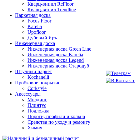
Кварц-винил ReFloor
Кварц-винил Trendline
Паркетная доска
Focus Floor
Karelia
Upofloor
Дубовый Яръ
Инженерная доска
Инженерная доска Green Line
Инженерная доска Karelia
Инженерная доска Legend
Инженерная доска Стародуб
Штучный паркет
Kochanelli
Пробковое покрытие
Corkstyle
Аксессуары
Молдинг
Плинтус
Подложка
Пороги, профили и кольца
Средства по уходу и ремонту
Химия