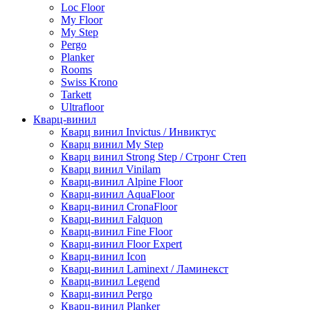
Loc Floor
My Floor
My Step
Pergo
Planker
Rooms
Swiss Krono
Tarkett
Ultrafloor
Кварц-винил
Кварц винил Invictus / Инвиктус
Кварц винил My Step
Кварц винил Strong Step / Стронг Степ
Кварц винил Vinilam
Кварц-винил Alpine Floor
Кварц-винил AquaFloor
Кварц-винил CronaFloor
Кварц-винил Falquon
Кварц-винил Fine Floor
Кварц-винил Floor Expert
Кварц-винил Icon
Кварц-винил Laminext / Ламинекст
Кварц-винил Legend
Кварц-винил Pergo
Кварц-винил Planker