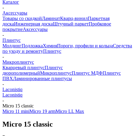
Каталог
-
Аксессуары
Товары со скидкой
Ламинат
Кварц-винил
Паркетная
доска
Инженерная доска
Штучный паркет
Пробковое
покрытие
Аксессуары
-
Плинтус
Молдинг
Подложка
Химия
Пороги, профили и кольца
Средства
по уходу и ремонту
Плинтус
-
Микроплинтус
Кварцевый плинтус
Плинтус
дюрополимерный
Микроплинтус
Плинтус МДФ
Плинтус
ПВХ
Ламинированные плинтусы
-
Laconistiq
Laconistiq
-
Micro 15 classic
Micro 11 mini
Micro 19 arm
Micro L
L Max
Micro 15 classic