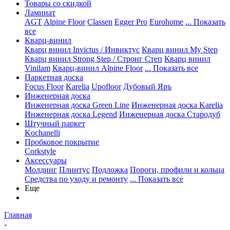
Товары со скидкой
Ламинат
AGT
Alpine Floor
Classen
Egger Pro
Eurohome
... Показать
все
Кварц-винил
Кварц винил Invictus / Инвиктус
Кварц винил My Step
Кварц винил Strong Step / Стронг Степ
Кварц винил
Vinilam
Кварц-винил Alpine Floor
... Показать все
Паркетная доска
Focus Floor
Karelia
Upofloor
Дубовый Яръ
Инженерная доска
Инженерная доска Green Line
Инженерная доска Karelia
Инженерная доска Legend
Инженерная доска Стародуб
Штучный паркет
Kochanelli
Пробковое покрытие
Corkstyle
Аксессуары
Молдинг
Плинтус
Подложка
Пороги, профили и кольца
Средства по уходу и ремонту
... Показать все
Еще
Главная
-