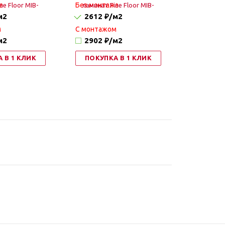
а
Без монтажа
м2
2612 ₽
/м2
м
C монтажом
м2
2902 ₽
/м2
 В 1 КЛИК
ПОКУПКА В 1 КЛИК