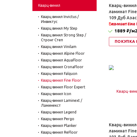
Кварц-винил
Кварц-винил
ламинат Fine
Кварц винил Invictus /
109 Дуб Азас
Инвиктус
Без монтажа
Кварц винил My Step
1889 ₽
/м
Кварц винил Strong Step /
Стронг Степ
ПОКУПКА 
Кварц винил Vinilam
Кварц-винил Alpine Floor
Кварц-винил AquaFloor
Кварц-винил CronaFloor
Кварц-винил Falquon
Кварц-винил Fine Floor
Кварц-винил Floor Expert
Кварц-винил Icon
Кварц-винил Laminext /
Ламинекст
Кварц-винил Legend
Кварц-винил Pergo
Кварц-винил
Кварц-винил Planker
ламинат Fine
Кварц-винил ReFloor