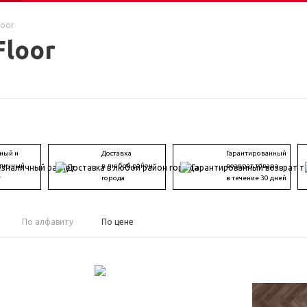
loor
Floor
ный и
Доставка
Гарантированный
личный
в любой район
возврат товара
т
города
в течение 30 дней
По алфавиту
По цене