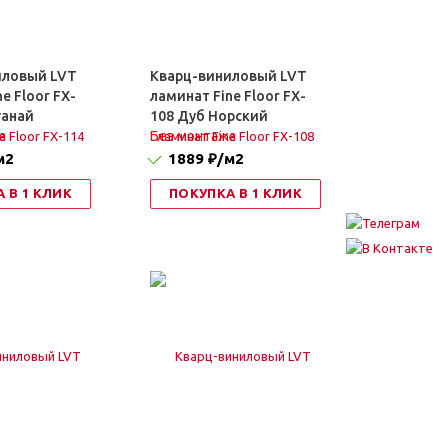
иловый LVT
Кварц-виниловый LVT
e Floor FX-
ламинат Fine Floor FX-
ганай
108 Дуб Норский
а
Без монтажа
м2
1889 ₽
/м2
 В 1 КЛИК
ПОКУПКА В 1 КЛИК