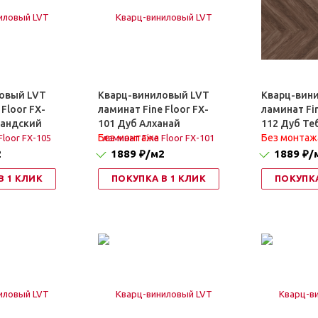
овый LVT
Кварц-виниловый LVT
Кварц-вин
 Floor FX-
ламинат Fine Floor FX-
ламинат Fin
ландский
101 Дуб Алханай
112 Дуб Те
Без монтажа
Без монтаж
2
1889 ₽
/м2
1889 ₽
/
В 1 КЛИК
ПОКУПКА В 1 КЛИК
ПОКУПКА