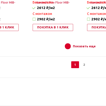
Без монтажа
Без монтаж
2
2612 ₽
/м2
2612 ₽
/
C монтажом
C монтажо
2
2902 ₽
/м2
2902 ₽
/
В 1 КЛИК
ПОКУПКА В 1 КЛИК
ПОКУПКА
Показать еще
1
2