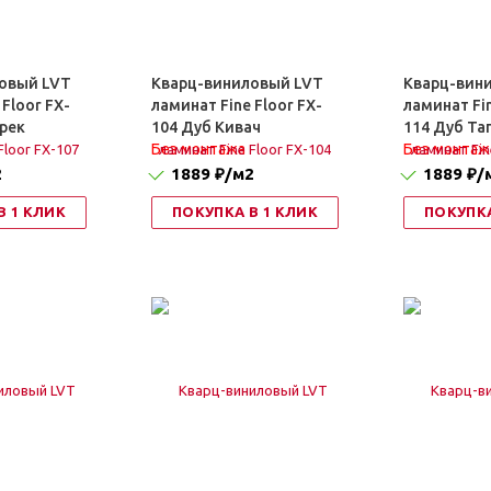
овый LVT
Кварц-виниловый LVT
Кварц-вин
 Floor FX-
ламинат Fine Floor FX-
ламинат Fin
рек
104 Дуб Кивач
114 Дуб Та
Без монтажа
Без монтаж
2
1889 ₽
/м2
1889 ₽
/
В 1 КЛИК
ПОКУПКА В 1 КЛИК
ПОКУПКА