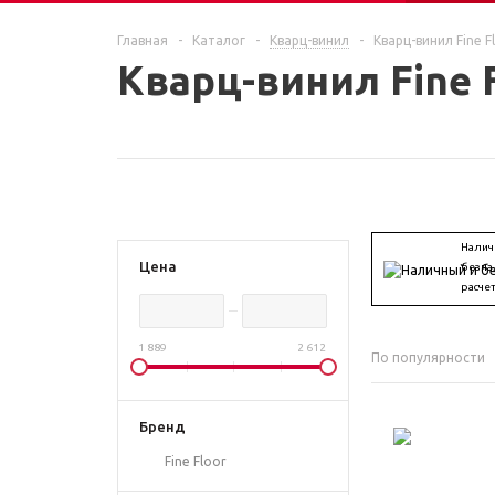
ЕЩЕ
Главная
-
Каталог
-
Кварц-винил
-
Кварц-винил Fine F
Кварц-винил Fine 
Налич
Цена
безна
расче
1 889
2 612
По популярности
Бренд
Fine Floor