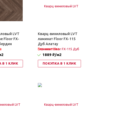
иловый LVT
Кварц-виниловый LVT
e Floor FX-
ламинат Floor FX-115
бердин
Дуб Алатау
а
Без монтажа
м2
1889 ₽
/м2
 В 1 КЛИК
ПОКУПКА В 1 КЛИК