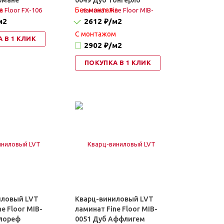
рмане
0049 Дуб Тонгерло
а
Без монтажа
м2
2612 ₽
/м2
C монтажом
 В 1 КЛИК
2902 ₽
/м2
ПОКУПКА В 1 КЛИК
иловый LVT
Кварц-виниловый LVT
e Floor MIB-
ламинат Fine Floor MIB-
Флореф
0051 Дуб Аффлигем