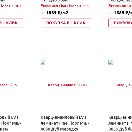
вин
111 Дуб Эрзи
106 Дуб Ва
Без монтажа
Без монтаж
2
1889 ₽
/м2
1889 ₽
/
В 1 КЛИК
ПОКУПКА В 1 КЛИК
ПОКУПКА
овый LVT
Кварц-виниловый LVT
Кварц-вин
 Floor MIB-
ламинат Fine Floor MIB-
ламинат Fin
рнем
0050 Дуб Маредсу
0053 Дуб 