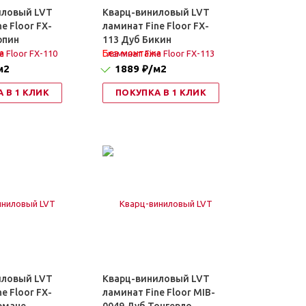
иловый LVT
Кварц-виниловый LVT
e Floor FX-
ламинат Fine Floor FX-
рпин
113 Дуб Бикин
а
Без монтажа
м2
1889 ₽
/м2
 В 1 КЛИК
ПОКУПКА В 1 КЛИК
иловый LVT
Кварц-виниловый LVT
e Floor FX-
ламинат Fine Floor MIB-