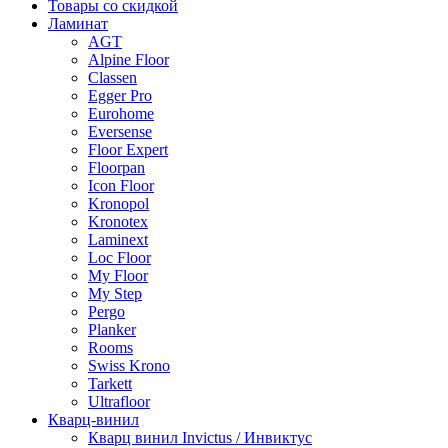
Товары со скидкой
Ламинат
AGT
Alpine Floor
Classen
Egger Pro
Eurohome
Eversense
Floor Expert
Floorpan
Icon Floor
Kronopol
Kronotex
Laminext
Loc Floor
My Floor
My Step
Pergo
Planker
Rooms
Swiss Krono
Tarkett
Ultrafloor
Кварц-винил
Кварц винил Invictus / Инвиктус