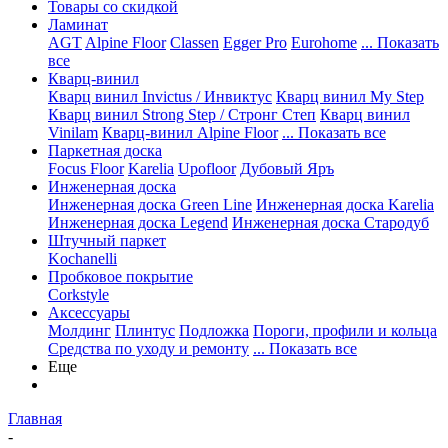
Товары со скидкой
Ламинат
AGT
Alpine Floor
Classen
Egger Pro
Eurohome
... Показать
все
Кварц-винил
Кварц винил Invictus / Инвиктус
Кварц винил My Step
Кварц винил Strong Step / Стронг Степ
Кварц винил
Vinilam
Кварц-винил Alpine Floor
... Показать все
Паркетная доска
Focus Floor
Karelia
Upofloor
Дубовый Яръ
Инженерная доска
Инженерная доска Green Line
Инженерная доска Karelia
Инженерная доска Legend
Инженерная доска Стародуб
Штучный паркет
Kochanelli
Пробковое покрытие
Corkstyle
Аксессуары
Молдинг
Плинтус
Подложка
Пороги, профили и кольца
Средства по уходу и ремонту
... Показать все
Еще
Главная
-