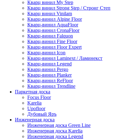
Кварц винил My Step
Кварц винил Strong Step / Стронг Степ
Кварц винил Vinilam
Кварц-винил Alpine Floor
Кварц-винил AquaFloor
Кварц-винил CronaFloor
Кварц-винил Falquon
Кварц-винил Fine Floor
Кварц-винил Floor Expert
Кварц-винил Icon
Кварц-винил Laminext / Ламинекст
Кварц-винил Legend
Кварц-винил Pergo
Кварц-винил Planker
Кварц-винил ReFloor
Кварц-винил Trendline
Паркетная доска
Focus Floor
Karelia
Upofloor
Дубовый Яръ
Инженерная доска
Инженерная доска Green Line
Инженерная доска Karelia
Инженерная доска Legend