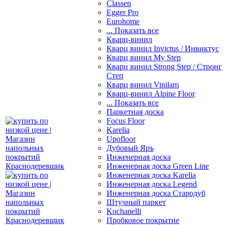
Classen
Egger Pro
Eurohome
... Показать все
Кварц-винил
Кварц винил Invictus / Инвиктус
Кварц винил My Step
Кварц винил Strong Step / Стронг
Степ
Кварц винил Vinilam
Кварц-винил Alpine Floor
... Показать все
Паркетная доска
Focus Floor
Karelia
Upofloor
Дубовый Яръ
Инженерная доска
Инженерная доска Green Line
Инженерная доска Karelia
Инженерная доска Legend
Инженерная доска Стародуб
Штучный паркет
Kochanelli
Пробковое покрытие