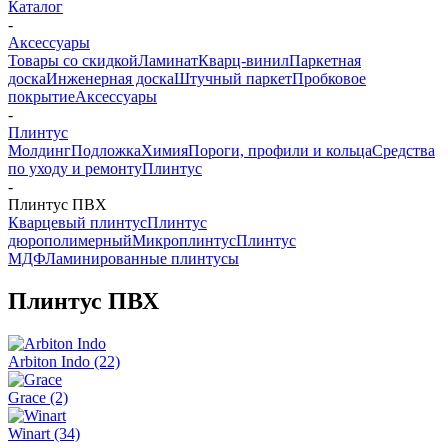
Каталог
-
Аксессуары
Товары со скидкой
Ламинат
Кварц-винил
Паркетная
доска
Инженерная доска
Штучный паркет
Пробковое
покрытие
Аксессуары
-
Плинтус
Молдинг
Подложка
Химия
Пороги, профили и кольца
Средства
по уходу и ремонту
Плинтус
-
Плинтус ПВХ
Кварцевый плинтус
Плинтус
дюрополимерный
Микроплинтус
Плинтус
МДФ
Ламинированные плинтусы
Плинтус ПВХ
Arbiton Indo
(22)
Grace
(2)
Winart
(34)