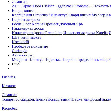
Ламинат
AGT
Alpine Floor
Classen
Egger Pro
Eurohome
... Показать 
Кварц-винил
Кварц винил Invictus / Инвиктус
Кварц винил My Step
Кв
Паркетная доска
Focus Floor
Karelia
Upofloor
Дубовый Яръ
Инженерная доска
Инженерная доска Green Line
Инженерная доска Karelia
И
Штучный паркет
Kochanelli
Пробковое покрытие
Corkstyle
Аксессуары
Молдинг
Плинтус
Подложка
Пороги, профили и кольца
Еще
Главная
-
Каталог
-
Ламинат
Товары со скидкой
Ламинат
Кварц-винил
Паркетная доска
Инжен
-
Kronotex