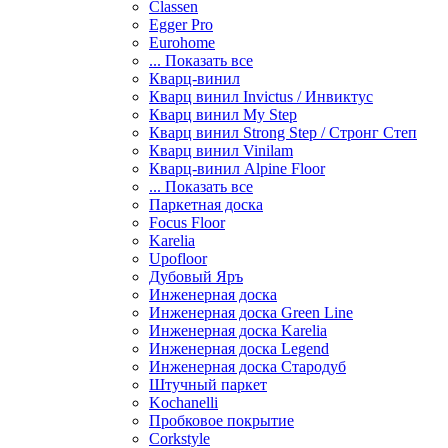
Classen
Egger Pro
Eurohome
... Показать все
Кварц-винил
Кварц винил Invictus / Инвиктус
Кварц винил My Step
Кварц винил Strong Step / Стронг Степ
Кварц винил Vinilam
Кварц-винил Alpine Floor
... Показать все
Паркетная доска
Focus Floor
Karelia
Upofloor
Дубовый Яръ
Инженерная доска
Инженерная доска Green Line
Инженерная доска Karelia
Инженерная доска Legend
Инженерная доска Стародуб
Штучный паркет
Kochanelli
Пробковое покрытие
Corkstyle