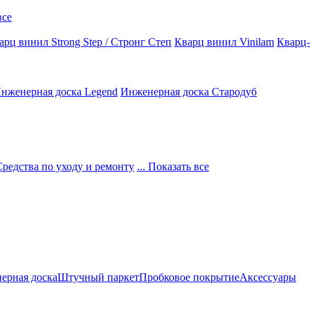
все
арц винил Strong Step / Стронг Степ
Кварц винил Vinilam
Кварц-
нженерная доска Legend
Инженерная доска Стародуб
Средства по уходу и ремонту
... Показать все
ерная доска
Штучный паркет
Пробковое покрытие
Аксессуары