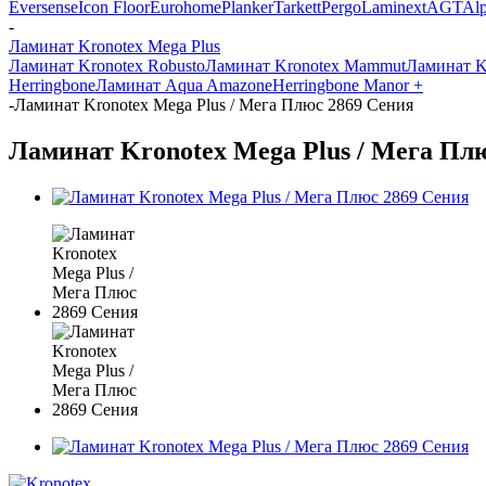
Eversense
Icon Floor
Eurohome
Planker
Tarkett
Pergo
Laminext
AGT
Alp
-
Ламинат Kronotex Mega Plus
Ламинат Kronotex Robusto
Ламинат Kronotex Mammut
Ламинат K
Herringbone
Ламинат Aqua Amazone
Herringbone Manor +
-
Ламинат Kronotex Mega Plus / Мега Плюс 2869 Сения
Ламинат Kronotex Mega Plus / Мега Плюс