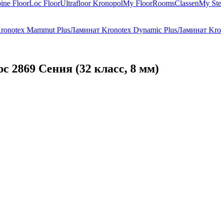
ine Floor
Loc Floor
Ultrafloor
Kronopol
My Floor
Rooms
Classen
My St
ronotex Mammut Plus
Ламинат Kronotex Dynamic Plus
Ламинат Kron
 2869 Сения (32 класс, 8 мм)