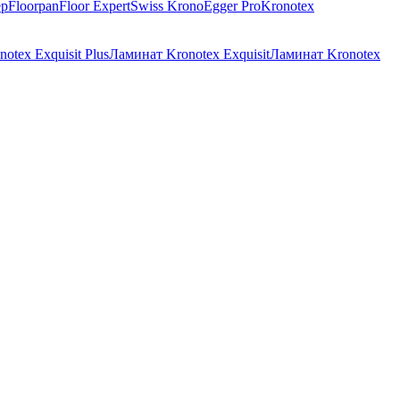
ep
Floorpan
Floor Expert
Swiss Krono
Egger Pro
Kronotex
otex Exquisit Plus
Ламинат Kronotex Exquisit
Ламинат Kronotex