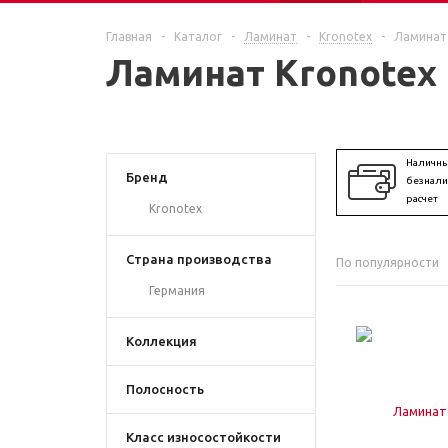
ЕЩЕ
Главная
-
Каталог
-
Ламинат
-
Kronotex
-
Ламинат 
Ламинат Kronotex
Наличны
Бренд
безнал
расчет
Kronotex
Страна производства
По популярности
Германия
Коллекция
Полосность
Класс износостойкости