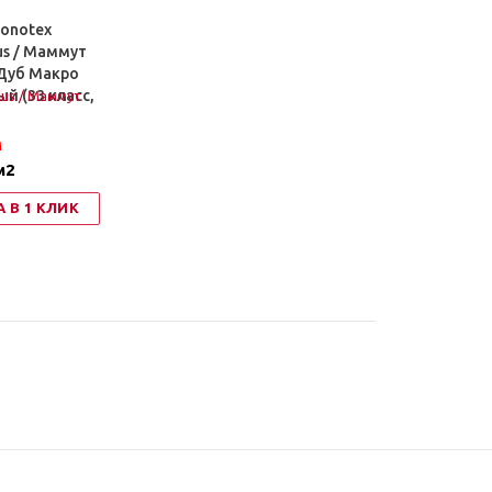
onotex
s / Маммут
Дуб Макро
й (33 класс,
м
м2
 В 1 КЛИК