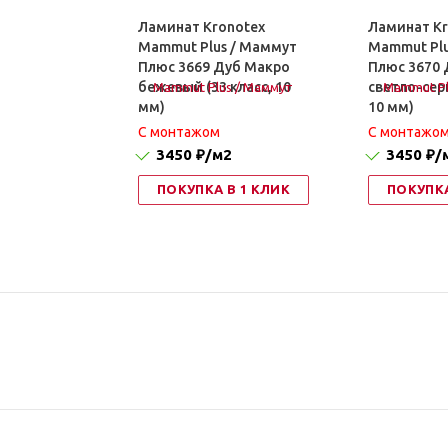
Ламинат Kronotex
Ламинат Kr
Mammut Plus / Маммут
Mammut Plu
Плюс 3669 Дуб Макро
Плюс 3670 
бежевый (33 класс, 10
светло-серы
мм)
10 мм)
C монтажом
C монтажо
3450 ₽
/м2
3450 ₽
/
ПОКУПКА В 1 КЛИК
ПОКУПКА