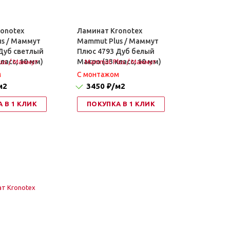
onotex
Ламинат Kronotex
s / Маммут
Mammut Plus / Маммут
Дуб cветлый
Плюс 4793 Дуб белый
ласс, 10 мм)
Макро (33 класс, 10 мм)
м
C монтажом
м2
3450 ₽
/м2
 В 1 КЛИК
ПОКУПКА В 1 КЛИК