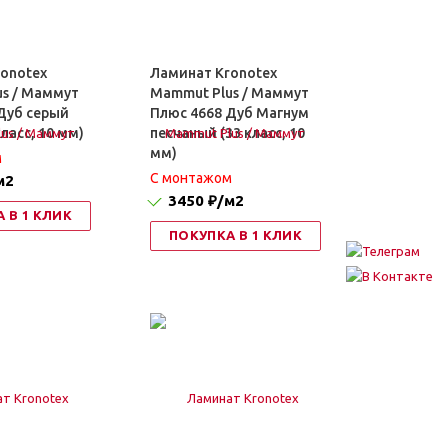
onotex
Ламинат Kronotex
s / Маммут
Mammut Plus / Маммут
Дуб серый
Плюс 4668 Дуб Магнум
ласс, 10 мм)
песчаный (33 класс, 10
мм)
м
C монтажом
м2
3450 ₽
/м2
 В 1 КЛИК
ПОКУПКА В 1 КЛИК