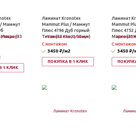
notex
Ламинат Kronotex
Ламинат Kr
 / Маммут
Mammut Plus / Маммут
Mammut Plu
уб
Плюс 4796 Дуб горный
Плюс 4752 
 Макро (33
Титан (33 класс, 10 мм)
Марко (33 к
C монтажом
C монтажо
3450 ₽
/м2
3450 ₽
/
2
ПОКУПКА В 1 КЛИК
ПОКУПКА
В 1 КЛИК