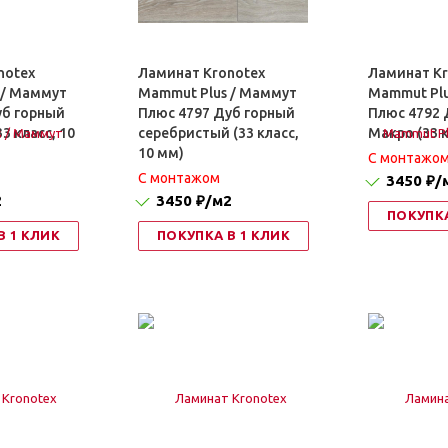
notex
Ламинат Kronotex
Ламинат Kr
 / Маммут
Mammut Plus / Маммут
Mammut Plu
уб горный
Плюс 4797 Дуб горный
Плюс 4792 
3 класс, 10
серебристый (33 класс,
Макро (33 к
10 мм)
C монтажо
C монтажом
3450 ₽
/
2
3450 ₽
/м2
ПОКУПКА
В 1 КЛИК
ПОКУПКА В 1 КЛИК