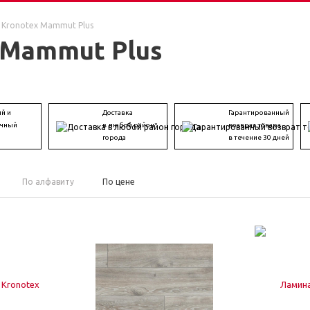
Kronotex Mammut Plus
 Mammut Plus
й и
Доставка
Гарантированный
ичный
в любой район
возврат товара
города
в течение 30 дней
По алфавиту
По цене