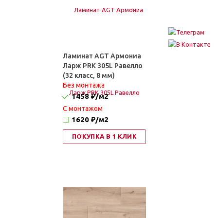
Ламинат AGT Армониа
Ларж PRK 305L Равелло
(32 класс, 8 мм)
Без монтажа
1458 ₽
/м2
C монтажом
1620 ₽
/м2
ПОКУПКА В 1 КЛИК