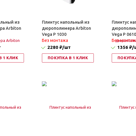
ольный из
Плинтус напольный из
Плинтус на
а Arbiton
дюрополимера Arbiton
дюрополим
Vega P 1030
Vega P 061
Без монтажа
Без монтаж
т
2280 ₽
/шт
1356 ₽
/
В 1 КЛИК
ПОКУПКА В 1 КЛИК
ПОКУПКА