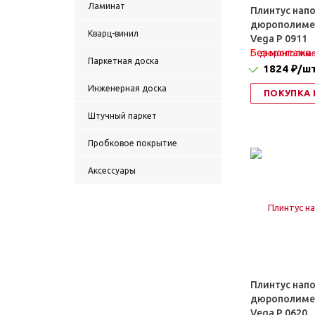
Ламинат
Плинтус нап
дюрополимер
Кварц-винил
Vega P 0911
Без монтажа
Паркетная доска
1824 ₽
/ш
Инженерная доска
ПОКУПКА 
Штучный паркет
Пробковое покрытие
Аксессуары
Плинтус нап
дюрополимер
Vega P 0620