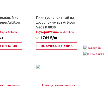
польный из
Плинтус напольный из
ера Arbiton
дюрополимера Arbiton
0
Vega P 0830
а
Без монтажа
шт
1764 ₽
/шт
 В 1 КЛИК
ПОКУПКА В 1 КЛИК