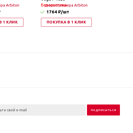
Без монтажа
т
1764 ₽
/шт
В 1 КЛИК
ПОКУПКА В 1 КЛИК