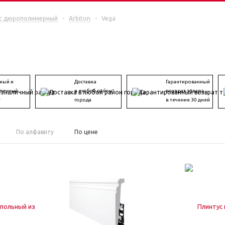
с дюрополимерный
-
Arbiton
-
Vega
ный и
Доставка
Гарантированный
личный
в любой район
возврат товара
т
города
в течение 30 дней
По алфавиту
По цене