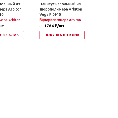
польный из
Плинтус напольный из
ера Arbiton
дюрополимера Arbiton
10
Vega P 0910
а
Без монтажа
шт
1764 ₽
/шт
 В 1 КЛИК
ПОКУПКА В 1 КЛИК