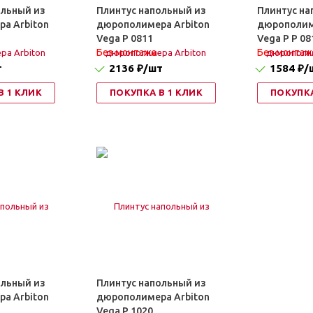
ольный из
Плинтус напольный из
Плинтус на
а Arbiton
дюрополимера Arbiton
дюрополим
Vega P 0811
Vega P P 08
Без монтажа
Без монтаж
т
2136 ₽
/шт
1584 ₽
/
В 1 КЛИК
ПОКУПКА В 1 КЛИК
ПОКУПКА
ольный из
Плинтус напольный из
а Arbiton
дюрополимера Arbiton
Vega P 1020