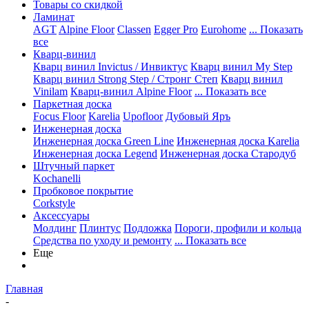
Товары со скидкой
Ламинат
AGT
Alpine Floor
Classen
Egger Pro
Eurohome
... Показать
все
Кварц-винил
Кварц винил Invictus / Инвиктус
Кварц винил My Step
Кварц винил Strong Step / Стронг Степ
Кварц винил
Vinilam
Кварц-винил Alpine Floor
... Показать все
Паркетная доска
Focus Floor
Karelia
Upofloor
Дубовый Яръ
Инженерная доска
Инженерная доска Green Line
Инженерная доска Karelia
Инженерная доска Legend
Инженерная доска Стародуб
Штучный паркет
Kochanelli
Пробковое покрытие
Corkstyle
Аксессуары
Молдинг
Плинтус
Подложка
Пороги, профили и кольца
Средства по уходу и ремонту
... Показать все
Еще
Главная
-