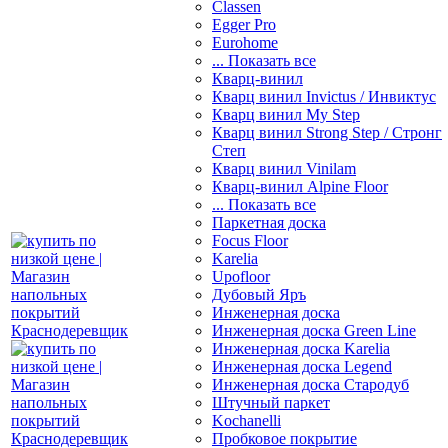
Classen
Egger Pro
Eurohome
... Показать все
Кварц-винил
Кварц винил Invictus / Инвиктус
Кварц винил My Step
Кварц винил Strong Step / Стронг
Степ
Кварц винил Vinilam
Кварц-винил Alpine Floor
... Показать все
Паркетная доска
Focus Floor
Karelia
Upofloor
Дубовый Яръ
Инженерная доска
Инженерная доска Green Line
Инженерная доска Karelia
Инженерная доска Legend
Инженерная доска Стародуб
Штучный паркет
Kochanelli
Пробковое покрытие