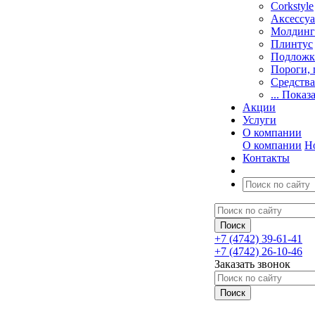
Corkstyle
Аксессу
Молдинг
Плинтус
Подложк
Пороги, 
Средства
... Показ
Акции
Услуги
О компании
О компании
Н
Контакты
+7 (4742) 39-61-41
+7 (4742) 26-10-46
Заказать звонок