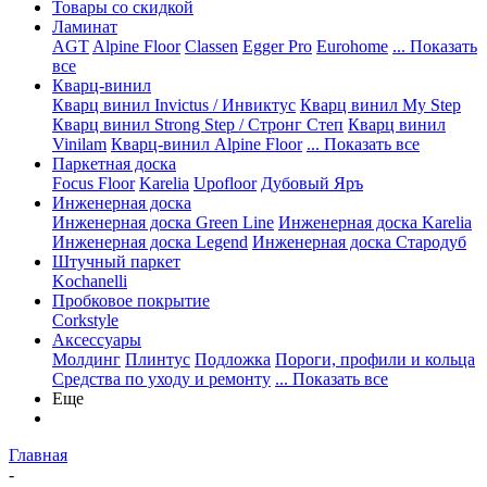
Товары со скидкой
Ламинат
AGT
Alpine Floor
Classen
Egger Pro
Eurohome
... Показать
все
Кварц-винил
Кварц винил Invictus / Инвиктус
Кварц винил My Step
Кварц винил Strong Step / Стронг Степ
Кварц винил
Vinilam
Кварц-винил Alpine Floor
... Показать все
Паркетная доска
Focus Floor
Karelia
Upofloor
Дубовый Яръ
Инженерная доска
Инженерная доска Green Line
Инженерная доска Karelia
Инженерная доска Legend
Инженерная доска Стародуб
Штучный паркет
Kochanelli
Пробковое покрытие
Corkstyle
Аксессуары
Молдинг
Плинтус
Подложка
Пороги, профили и кольца
Средства по уходу и ремонту
... Показать все
Еще
Главная
-