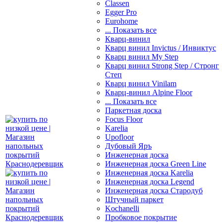
Classen
Egger Pro
Eurohome
... Показать все
Кварц-винил
Кварц винил Invictus / Инвиктус
Кварц винил My Step
Кварц винил Strong Step / Стронг
Степ
Кварц винил Vinilam
Кварц-винил Alpine Floor
... Показать все
Паркетная доска
Focus Floor
Karelia
Upofloor
Дубовый Яръ
Инженерная доска
Инженерная доска Green Line
Инженерная доска Karelia
Инженерная доска Legend
Инженерная доска Стародуб
Штучный паркет
Kochanelli
Пробковое покрытие