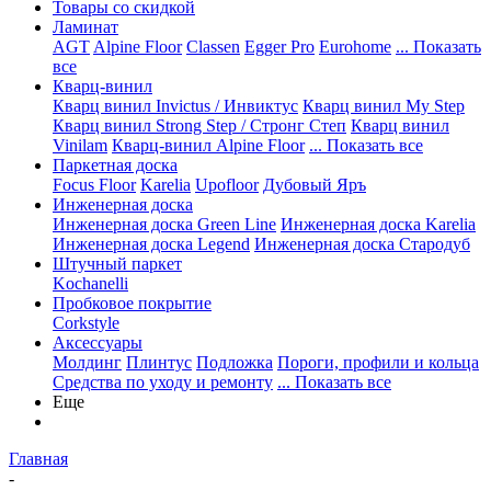
Товары со скидкой
Ламинат
AGT
Alpine Floor
Classen
Egger Pro
Eurohome
... Показать
все
Кварц-винил
Кварц винил Invictus / Инвиктус
Кварц винил My Step
Кварц винил Strong Step / Стронг Степ
Кварц винил
Vinilam
Кварц-винил Alpine Floor
... Показать все
Паркетная доска
Focus Floor
Karelia
Upofloor
Дубовый Яръ
Инженерная доска
Инженерная доска Green Line
Инженерная доска Karelia
Инженерная доска Legend
Инженерная доска Стародуб
Штучный паркет
Kochanelli
Пробковое покрытие
Corkstyle
Аксессуары
Молдинг
Плинтус
Подложка
Пороги, профили и кольца
Средства по уходу и ремонту
... Показать все
Еще
Главная
-