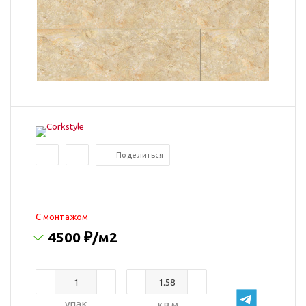
Поделиться
C монтажом
4500 ₽
/м2
упак.
кв.м