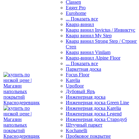
Classen
Egger Pro
Eurohome
... Показать все
Кварц-винил
Кварц винил Invictus / Инвиктус
Кварц винил My Step
Кварц винил Strong Step / Стронг
Степ
Кварц винил Vinilam
Кварц-винил Alpine Floor
... Показать все
Паркетная доска
Focus Floor
Karelia
Upofloor
Дубовый Яръ
Инженерная доска
Инженерная доска Green Line
Инженерная доска Karelia
Инженерная доска Legend
Инженерная доска Стародуб
Штучный паркет
Kochanelli
Пробковое покрытие