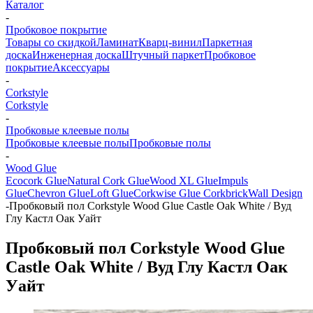
Каталог
-
Пробковое покрытие
Товары со скидкой
Ламинат
Кварц-винил
Паркетная
доска
Инженерная доска
Штучный паркет
Пробковое
покрытие
Аксессуары
-
Corkstyle
Corkstyle
-
Пробковые клеевые полы
Пробковые клеевые полы
Пробковые полы
-
Wood Glue
Ecocork Glue
Natural Cork Glue
Wood XL Glue
Impuls
Glue
Chevron Glue
Loft Glue
Corkwise Glue
Corkbrick
Wall Design
-
Пробковый пол Corkstyle Wood Glue Castle Oak White / Вуд
Глу Кастл Оак Уайт
Пробковый пол Corkstyle Wood Glue
Castle Oak White / Вуд Глу Кастл Оак
Уайт