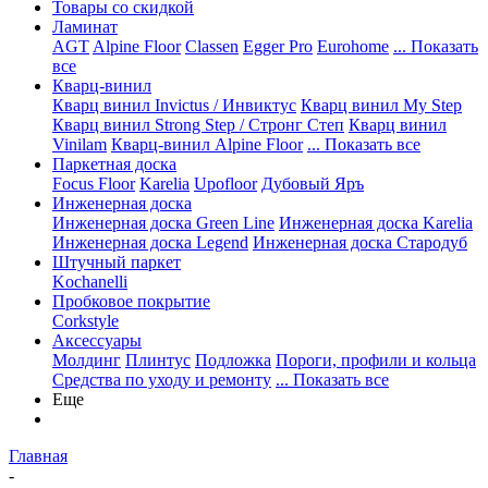
Товары со скидкой
Ламинат
AGT
Alpine Floor
Classen
Egger Pro
Eurohome
... Показать
все
Кварц-винил
Кварц винил Invictus / Инвиктус
Кварц винил My Step
Кварц винил Strong Step / Стронг Степ
Кварц винил
Vinilam
Кварц-винил Alpine Floor
... Показать все
Паркетная доска
Focus Floor
Karelia
Upofloor
Дубовый Яръ
Инженерная доска
Инженерная доска Green Line
Инженерная доска Karelia
Инженерная доска Legend
Инженерная доска Стародуб
Штучный паркет
Kochanelli
Пробковое покрытие
Corkstyle
Аксессуары
Молдинг
Плинтус
Подложка
Пороги, профили и кольца
Средства по уходу и ремонту
... Показать все
Еще
Главная
-