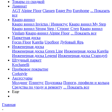
Товары со скидкой
Ламинат
AGT
Alpine Floor
Classen
Egger Pro
Eurohome
... Показать
все
Кварц-винил
Кварц винил Invictus / Инвиктус
Кварц винил My Step
Кварц винил Strong Step / Стронг Степ
Кварц винил
Vinilam
Кварц-винил Alpine Floor
... Показать все
Паркетная доска
Focus Floor
Karelia
Upofloor
Дубовый Яръ
Инженерная доска
Инженерная доска Green Line
Инженерная доска Karelia
Инженерная доска Legend
Инженерная доска Стародуб
Штучный паркет
Kochanelli
Пробковое покрытие
Corkstyle
Аксессуары
Молдинг
Плинтус
Подложка
Пороги, профили и кольца
Средства по уходу и ремонту
... Показать все
Еще
Главная
-