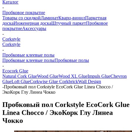
Каталог
-
Пробковое покрытие
Товары со скидкой
Ламинат
Кварц-винил
Паркетная
доска
Инженерная доска
Штучный паркет
Пробковое
покрытие
Аксессуары
-
Corkstyle
Corkstyle
-
Пробковые клеевые полы
Пробковые клеевые полы
Пробковые полы
-
Ecocork Glue
Natural Cork Glue
Wood Glue
Wood XL Glue
Impuls Glue
Chevron
Glue
Loft Glue
Corkwise Glue
Corkbrick
Wall Design
-
Пробковый пол Corkstyle EcoCork Glue Linea Chocco /
ЭкоКорк Глу Линеа Чокко
Пробковый пол Corkstyle EcoCork Glue
Linea Chocco / ЭкоКорк Глу Линеа
Чокко