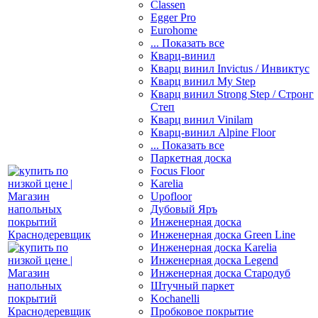
Classen
Egger Pro
Eurohome
... Показать все
Кварц-винил
Кварц винил Invictus / Инвиктус
Кварц винил My Step
Кварц винил Strong Step / Стронг
Степ
Кварц винил Vinilam
Кварц-винил Alpine Floor
... Показать все
Паркетная доска
Focus Floor
Karelia
Upofloor
Дубовый Яръ
Инженерная доска
Инженерная доска Green Line
Инженерная доска Karelia
Инженерная доска Legend
Инженерная доска Стародуб
Штучный паркет
Kochanelli
Пробковое покрытие