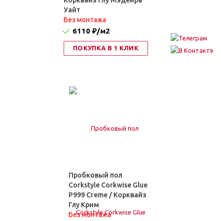
Корквайз Глу Мэдейра
Уайт
Без монтажа
6110 ₽
/м2
ПОКУПКА В 1 КЛИК
Пробковый пол
Corkstyle Corkwise Glue
P999 Creme / Корквайз
Глу Крим
Без монтажа