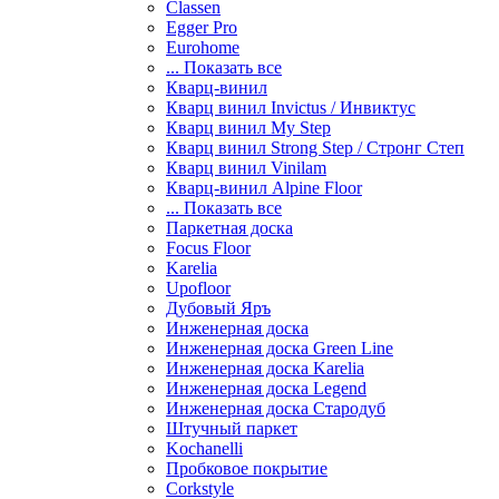
Classen
Egger Pro
Eurohome
... Показать все
Кварц-винил
Кварц винил Invictus / Инвиктус
Кварц винил My Step
Кварц винил Strong Step / Стронг Степ
Кварц винил Vinilam
Кварц-винил Alpine Floor
... Показать все
Паркетная доска
Focus Floor
Karelia
Upofloor
Дубовый Яръ
Инженерная доска
Инженерная доска Green Line
Инженерная доска Karelia
Инженерная доска Legend
Инженерная доска Стародуб
Штучный паркет
Kochanelli
Пробковое покрытие
Corkstyle