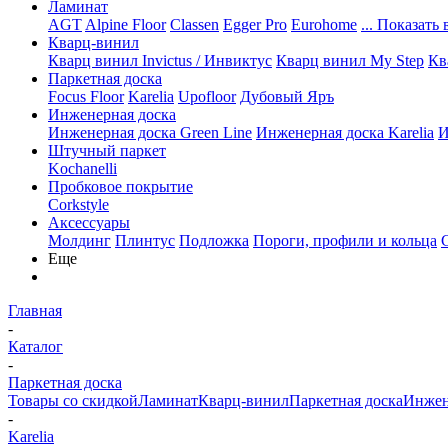
Ламинат
AGT
Alpine Floor
Classen
Egger Pro
Eurohome
... Показать 
Кварц-винил
Кварц винил Invictus / Инвиктус
Кварц винил My Step
Кв
Паркетная доска
Focus Floor
Karelia
Upofloor
Дубовый Яръ
Инженерная доска
Инженерная доска Green Line
Инженерная доска Karelia
И
Штучный паркет
Kochanelli
Пробковое покрытие
Corkstyle
Аксессуары
Молдинг
Плинтус
Подложка
Пороги, профили и кольца
Еще
Главная
-
Каталог
-
Паркетная доска
Товары со скидкой
Ламинат
Кварц-винил
Паркетная доска
Инжен
-
Karelia