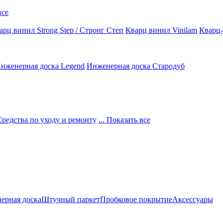
все
арц винил Strong Step / Стронг Степ
Кварц винил Vinilam
Кварц-
нженерная доска Legend
Инженерная доска Стародуб
Средства по уходу и ремонту
... Показать все
ерная доска
Штучный паркет
Пробковое покрытие
Аксессуары