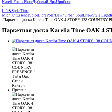
Karelia
Focus Floor
Дубовый Яръ
Upofloor
-
Life&Style Time
Midnight
Essence
Spice
Libra
Polar
Dawn
Urban Soul
Life&Style Light
I
-
Паркетная доска Karelia Time OAK 4 STORY 138 COUNTRY P
Паркетная доска Karelia Time OAK 4