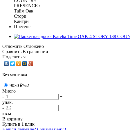
Отложить
Отложено
Сравнить
В сравнении
Поделиться
Без монтажа
9030 ₽
/м2
Много
-
+
упак.
-
+
кв.м
В корзину
Купить в 1 клик
Нашли дешевле? Снизим цену !