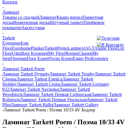
Каталог
-
Ламинат
Товары со скидкой
Ламинат
Кварц-винил
Паркетная
доска
Инженерная доска
Штучный паркет
Пробковое
покрытие
Аксессуары
-
Tarkett
Eversense
Icon
Floor
Eurohome
Planker
Tarkett
Pergo
Laminext
AGT
Alpine Floor
Loc
Floor
Ultrafloor
Kronopol
My Floor
Rooms
Classen
My
Step
Floorpan
Floor Expert
Swiss Krono
Egger Pro
Kronotex
-
Ламинат Tarkett Poem
Ламинат Tarkett Dynasty
Ламинат Tarkett Trophy
Ламинат Tarkett
Cinema
Ламинат Tarkett Estetica
Ламинат Tarkett
Holiday
Ламинат Tarkett Cruise
Ламинат Tarkett Germany
832
Ламинат Tarkett Navigator
Ламинат Tarkett
Woodstock
Ламинат Tarkett Первая Сибирская
Ламинат Tarkett
Robinson
Ламинат Tarkett Первая Уральская
Ламинат Tarkett
Pilot
Ламинат Tarkett Ballet
Ламинат Tarkett Gallery
-
Ламинат Tarkett Poem / Поэма 10/33 4V Бодлер
Ламинат Tarkett Poem / Поэма 10/33 4V