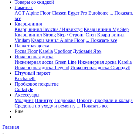
Товары со скидкой
Ламинат
AGT
Alpine Floor
Classen
Egger Pro
Eurohome
... Показать
все
Кварц-винил
Кварц винил Invictus / Инвиктус
Кварц винил My Step
Кварц винил Strong Step / Стронг Степ
Кварц винил
Vinilam
Кварц-винил Alpine Floor
... Показать все
Паркетная доска
Focus Floor
Karelia
Upofloor
Дубовый Яръ
Инженерная доска
Инженерная доска Green Line
Инженерная доска Karelia
Инженерная доска Legend
Инженерная доска Стародуб
Штучный паркет
Kochanelli
Пробковое покрытие
Corkstyle
Аксессуары
Молдинг
Плинтус
Подложка
Пороги, профили и кольца
Средства по уходу и ремонту
... Показать все
Еще
Главная
-