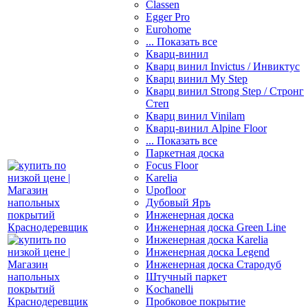
Classen
Egger Pro
Eurohome
... Показать все
Кварц-винил
Кварц винил Invictus / Инвиктус
Кварц винил My Step
Кварц винил Strong Step / Стронг
Степ
Кварц винил Vinilam
Кварц-винил Alpine Floor
... Показать все
Паркетная доска
Focus Floor
Karelia
Upofloor
Дубовый Яръ
Инженерная доска
Инженерная доска Green Line
Инженерная доска Karelia
Инженерная доска Legend
Инженерная доска Стародуб
Штучный паркет
Kochanelli
Пробковое покрытие