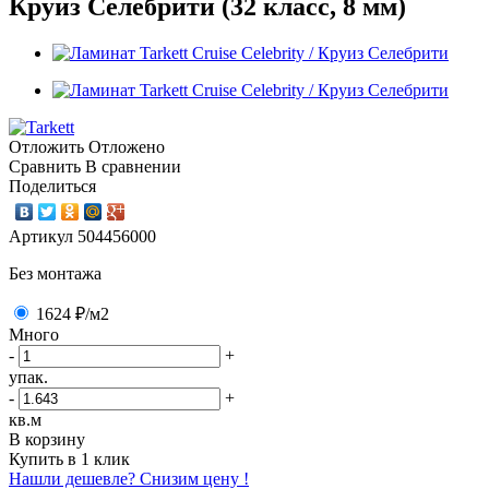
Круиз Селебрити (32 класс, 8 мм)
Отложить
Отложено
Сравнить
В сравнении
Поделиться
Артикул
504456000
Без монтажа
1624 ₽
/м2
Много
-
+
упак.
-
+
кв.м
В корзину
Купить в 1 клик
Нашли дешевле? Снизим цену !