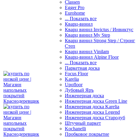
Classen
Egger Pro
Eurohome
... Показать все
Кварц-винил
Кварц винил Invictus / Инвиктус
Кварц винил My Step
Кварц винил Strong Step / Стронг
Степ
Кварц винил Vinilam
Кварц-винил Alpine Floor
... Показать все
Паркетная доска
Focus Floor
Karelia
Upofloor
Дубовый Яръ
Инженерная доска
Инженерная доска Green Line
Инженерная доска Karelia
Инженерная доска Legend
Инженерная доска Стародуб
Штучный паркет
Kochanelli
Пробковое покрытие