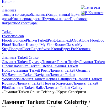
Каталог
-
Ламинат
Товары со скидкой
Ламинат
Кварц-винил
Паркетная
доска
Инженерная доска
Штучный паркет
Пробковое
покрытие
Аксессуары
-
Tarkett
Eversense
Icon
Floor
Eurohome
Planker
Tarkett
Pergo
Laminext
AGT
Alpine Floor
Loc
Floor
Ultrafloor
Kronopol
My Floor
Rooms
Classen
My
Step
Floorpan
Floor Expert
Swiss Krono
Egger Pro
Kronotex
-
Ламинат Tarkett Cruise
Ламинат Tarkett Dynasty
Ламинат Tarkett Trophy
Ламинат Tarkett
Cinema
Ламинат Tarkett Estetica
Ламинат Tarkett
Holiday
Ламинат Tarkett Poem
Ламинат Tarkett Germany
832
Ламинат Tarkett Navigator
Ламинат Tarkett
Woodstock
Ламинат Tarkett Первая Сибирская
Ламинат Tarkett
Robinson
Ламинат Tarkett Первая Уральская
Ламинат Tarkett
Pilot
Ламинат Tarkett Ballet
Ламинат Tarkett Gallery
-
Ламинат Tarkett Cruise Celebrity / Круиз Селебрити
Ламинат Tarkett Cruise Celebrity /