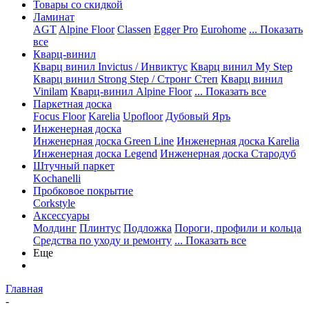
Товары со скидкой
Ламинат
AGT
Alpine Floor
Classen
Egger Pro
Eurohome
... Показать
все
Кварц-винил
Кварц винил Invictus / Инвиктус
Кварц винил My Step
Кварц винил Strong Step / Стронг Степ
Кварц винил
Vinilam
Кварц-винил Alpine Floor
... Показать все
Паркетная доска
Focus Floor
Karelia
Upofloor
Дубовый Яръ
Инженерная доска
Инженерная доска Green Line
Инженерная доска Karelia
Инженерная доска Legend
Инженерная доска Стародуб
Штучный паркет
Kochanelli
Пробковое покрытие
Corkstyle
Аксессуары
Молдинг
Плинтус
Подложка
Пороги, профили и кольца
Средства по уходу и ремонту
... Показать все
Еще
Главная
-