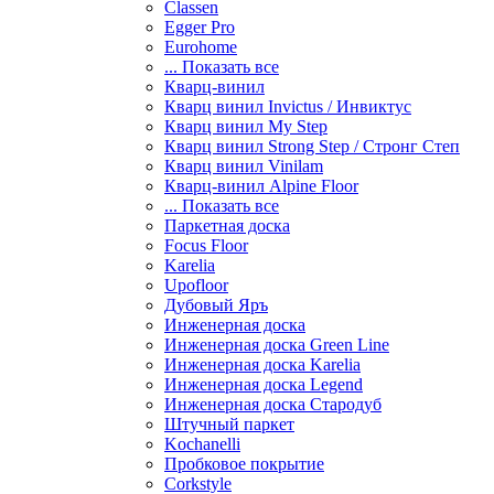
Classen
Egger Pro
Eurohome
... Показать все
Кварц-винил
Кварц винил Invictus / Инвиктус
Кварц винил My Step
Кварц винил Strong Step / Стронг Степ
Кварц винил Vinilam
Кварц-винил Alpine Floor
... Показать все
Паркетная доска
Focus Floor
Karelia
Upofloor
Дубовый Яръ
Инженерная доска
Инженерная доска Green Line
Инженерная доска Karelia
Инженерная доска Legend
Инженерная доска Стародуб
Штучный паркет
Kochanelli
Пробковое покрытие
Corkstyle