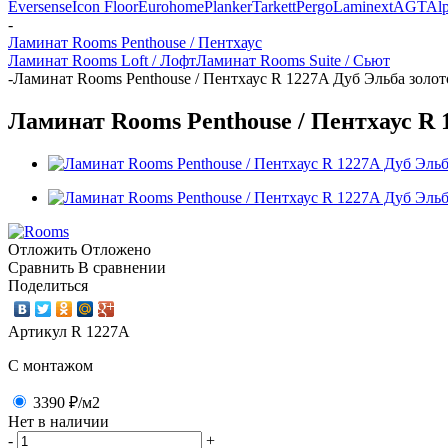
Eversense
Icon Floor
Eurohome
Planker
Tarkett
Pergo
Laminext
AGT
Alp
-
Ламинат Rooms Penthouse / Пентхаус
Ламинат Rooms Loft / Лофт
Ламинат Rooms Suite / Сьют
-
Ламинат Rooms Penthouse / Пентхаус R 1227A Дуб Эльба золот
Ламинат Rooms Penthouse / Пентхаус R 1
Отложить
Отложено
Сравнить
В сравнении
Поделиться
Артикул
R 1227A
C монтажом
3390 ₽
/м2
Нет в наличии
-
+