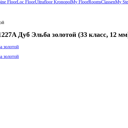
ine Floor
Loc Floor
Ultrafloor
Kronopol
My Floor
Rooms
Classen
My St
ой
227A Дуб Эльба золотой (33 класс, 12 мм