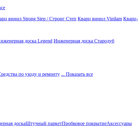
все
арц винил Strong Step / Стронг Степ
Кварц винил Vinilam
Кварц-
нженерная доска Legend
Инженерная доска Стародуб
Средства по уходу и ремонту
... Показать все
ерная доска
Штучный паркет
Пробковое покрытие
Аксессуары