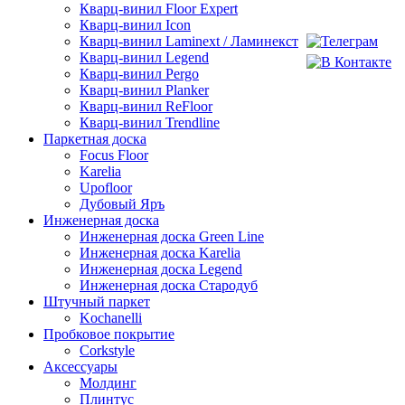
Кварц-винил Floor Expert
Кварц-винил Icon
Кварц-винил Laminext / Ламинекст
Кварц-винил Legend
Кварц-винил Pergo
Кварц-винил Planker
Кварц-винил ReFloor
Кварц-винил Trendline
Паркетная доска
Focus Floor
Karelia
Upofloor
Дубовый Яръ
Инженерная доска
Инженерная доска Green Line
Инженерная доска Karelia
Инженерная доска Legend
Инженерная доска Стародуб
Штучный паркет
Kochanelli
Пробковое покрытие
Corkstyle
Аксессуары
Молдинг
Плинтус