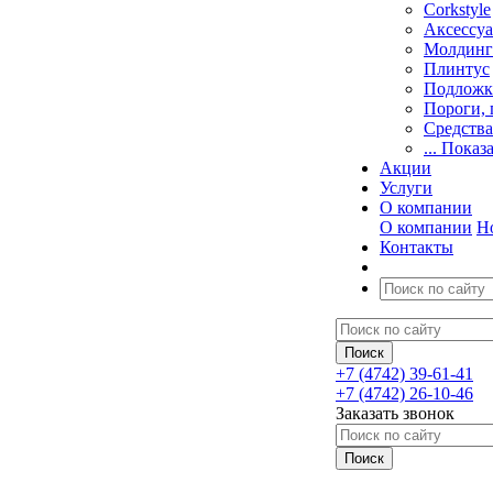
Corkstyle
Аксессу
Молдинг
Плинтус
Подложк
Пороги, 
Средства
... Показ
Акции
Услуги
О компании
О компании
Н
Контакты
+7 (4742) 39-61-41
+7 (4742) 26-10-46
Заказать звонок