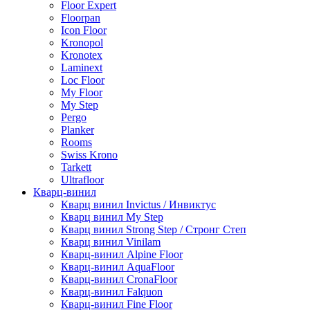
Floor Expert
Floorpan
Icon Floor
Kronopol
Kronotex
Laminext
Loc Floor
My Floor
My Step
Pergo
Planker
Rooms
Swiss Krono
Tarkett
Ultrafloor
Кварц-винил
Кварц винил Invictus / Инвиктус
Кварц винил My Step
Кварц винил Strong Step / Стронг Степ
Кварц винил Vinilam
Кварц-винил Alpine Floor
Кварц-винил AquaFloor
Кварц-винил CronaFloor
Кварц-винил Falquon
Кварц-винил Fine Floor