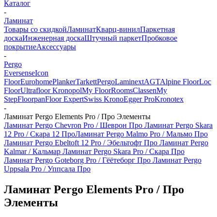
Каталог
-
Ламинат
Товары со скидкой
Ламинат
Кварц-винил
Паркетная
доска
Инженерная доска
Штучный паркет
Пробковое
покрытие
Аксессуары
-
Pergo
Eversense
Icon
Floor
Eurohome
Planker
Tarkett
Pergo
Laminext
AGT
Alpine Floor
Loc
Floor
Ultrafloor
Kronopol
My Floor
Rooms
Classen
My
Step
Floorpan
Floor Expert
Swiss Krono
Egger Pro
Kronotex
-
Ламинат Pergo Elements Pro / Про Элементы
Ламинат Pergo Chevron Pro / Шеврон Про
Ламинат Pergo Skara
12 Pro / Скара 12 Про
Ламинат Pergo Malmo Pro / Мальмо Про
Ламинат Pergo Ebeltoft 12 Pro / Эбельтофт Про
Ламинат Pergo
Kalmar / Кальмар
Ламинат Pergo Skara Pro / Скара Про
Ламинат Pergo Goteborg Pro / Гёётеборг Про
Ламинат Pergo
Uppsala Pro / Уппсала Про
Ламинат Pergo Elements Pro / Про
Элементы