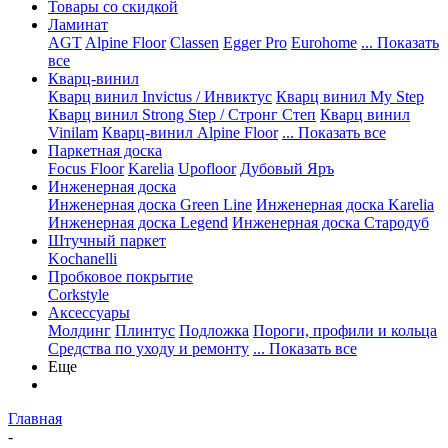
Товары со скидкой
Ламинат
AGT
Alpine Floor
Classen
Egger Pro
Eurohome
... Показать
все
Кварц-винил
Кварц винил Invictus / Инвиктус
Кварц винил My Step
Кварц винил Strong Step / Стронг Степ
Кварц винил
Vinilam
Кварц-винил Alpine Floor
... Показать все
Паркетная доска
Focus Floor
Karelia
Upofloor
Дубовый Яръ
Инженерная доска
Инженерная доска Green Line
Инженерная доска Karelia
Инженерная доска Legend
Инженерная доска Стародуб
Штучный паркет
Kochanelli
Пробковое покрытие
Corkstyle
Аксессуары
Молдинг
Плинтус
Подложка
Пороги, профили и кольца
Средства по уходу и ремонту
... Показать все
Еще
Главная
-