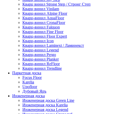
Кварц винил Strong Step / Стронг Степ
Кварц винил Vinilam
Кварц-винил Alpine Floor
Кварц-винил AquaFloor
Кварц-винил CronaFloor
Кварц-винил Falquon
Кварц-винил Fine Floor
Кварц-винил Floor Expert
Кварц-винил Icon
Кварц-винил Laminext / Ламинекст
Кварц-винил Legend
Кварц-винил Pergo
Кварц-винил Planker
Кварц-винил ReFloor
Кварц-винил Trendline
Паркетная доска
Focus Floor
Karelia
Upofloor
Дубовый Яръ
Инженерная доска
Инженерная доска Green Line
Инженерная доска Karelia
Инженерная доска Legend