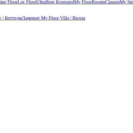
ine Floor
Loc Floor
Ultrafloor
Kronopol
My Floor
Rooms
Classen
My St
e / Коттедж
Ламинат My Floor Villa / Вилла