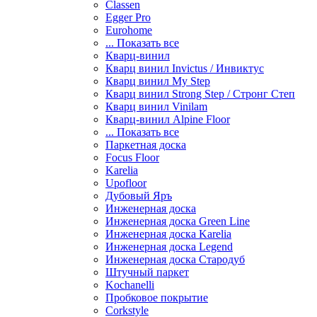
Classen
Egger Pro
Eurohome
... Показать все
Кварц-винил
Кварц винил Invictus / Инвиктус
Кварц винил My Step
Кварц винил Strong Step / Стронг Степ
Кварц винил Vinilam
Кварц-винил Alpine Floor
... Показать все
Паркетная доска
Focus Floor
Karelia
Upofloor
Дубовый Яръ
Инженерная доска
Инженерная доска Green Line
Инженерная доска Karelia
Инженерная доска Legend
Инженерная доска Стародуб
Штучный паркет
Kochanelli
Пробковое покрытие
Corkstyle