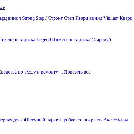
все
арц винил Strong Step / Стронг Степ
Кварц винил Vinilam
Кварц-
нженерная доска Legend
Инженерная доска Стародуб
Средства по уходу и ремонту
... Показать все
ерная доска
Штучный паркет
Пробковое покрытие
Аксессуары