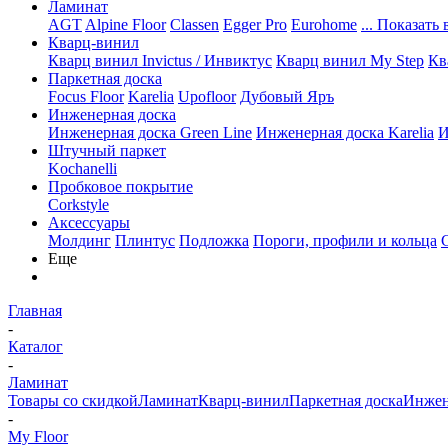
Ламинат
AGT
Alpine Floor
Classen
Egger Pro
Eurohome
... Показать 
Кварц-винил
Кварц винил Invictus / Инвиктус
Кварц винил My Step
Кв
Паркетная доска
Focus Floor
Karelia
Upofloor
Дубовый Яръ
Инженерная доска
Инженерная доска Green Line
Инженерная доска Karelia
И
Штучный паркет
Kochanelli
Пробковое покрытие
Corkstyle
Аксессуары
Молдинг
Плинтус
Подложка
Пороги, профили и кольца
Еще
Главная
-
Каталог
-
Ламинат
Товары со скидкой
Ламинат
Кварц-винил
Паркетная доска
Инжен
-
My Floor