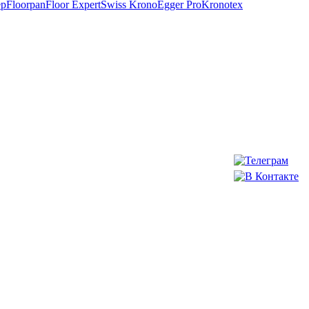
ep
Floorpan
Floor Expert
Swiss Krono
Egger Pro
Kronotex