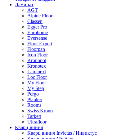
Ламинат
AGT
Alpine Floor
Classen
Egger Pro
Eurohome
Eversense
Floor Expert
Floorpan
Icon Floor
Kronopol
Kronotex
Laminext
Loc Floor
My Floor
My Step
Pergo
Planker
Rooms
Swiss Krono
Tarkett
Ultrafloor
Кварц-винил
Кварц винил Invictus / Инвиктус
Кварц винил My Step