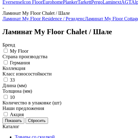
Eversense
Icon Floor
Eurohome
Planker
Tarkett
Pergo
Laminext
AGT
Alp
-
Ламинат My Floor Chalet / Шале
Ламинат My Floor Residence / Резиденс
Ламинат My Floor Cottag
Ламинат My Floor Chalet / Шале
Бренд
My Floor
Страна производства
Германия
Коллекция
Класс износостойкости
33
Длина (мм)
Толщина (мм)
10
Количество в упаковке (шт)
Наши предложения
Акция
Каталог
Товары со скидкой