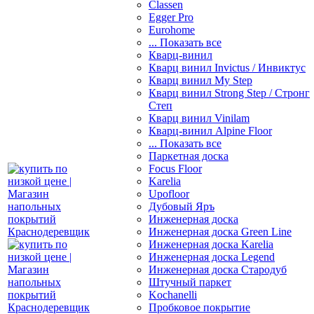
Classen
Egger Pro
Eurohome
... Показать все
Кварц-винил
Кварц винил Invictus / Инвиктус
Кварц винил My Step
Кварц винил Strong Step / Стронг
Степ
Кварц винил Vinilam
Кварц-винил Alpine Floor
... Показать все
Паркетная доска
Focus Floor
Karelia
Upofloor
Дубовый Яръ
Инженерная доска
Инженерная доска Green Line
Инженерная доска Karelia
Инженерная доска Legend
Инженерная доска Стародуб
Штучный паркет
Kochanelli
Пробковое покрытие