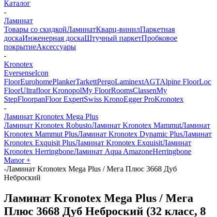
Каталог
-
Ламинат
Товары со скидкой
Ламинат
Кварц-винил
Паркетная
доска
Инженерная доска
Штучный паркет
Пробковое
покрытие
Аксессуары
-
Kronotex
Eversense
Icon
Floor
Eurohome
Planker
Tarkett
Pergo
Laminext
AGT
Alpine Floor
Loc
Floor
Ultrafloor
Kronopol
My Floor
Rooms
Classen
My
Step
Floorpan
Floor Expert
Swiss Krono
Egger Pro
Kronotex
-
Ламинат Kronotex Mega Plus
Ламинат Kronotex Robusto
Ламинат Kronotex Mammut
Ламинат
Kronotex Mammut Plus
Ламинат Kronotex Dynamic Plus
Ламинат
Kronotex Exquisit Plus
Ламинат Kronotex Exquisit
Ламинат
Kronotex Herringbone
Ламинат Aqua Amazone
Herringbone
Manor +
-
Ламинат Kronotex Mega Plus / Мега Плюс 3668 Дуб
Неброский
Ламинат Kronotex Mega Plus / Мега
Плюс 3668 Дуб Неброский (32 класс, 8