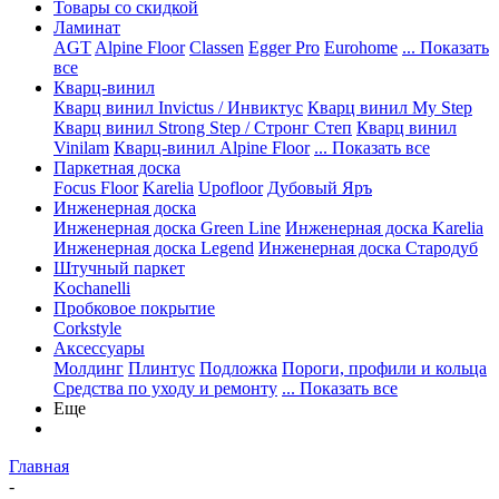
Товары со скидкой
Ламинат
AGT
Alpine Floor
Classen
Egger Pro
Eurohome
... Показать
все
Кварц-винил
Кварц винил Invictus / Инвиктус
Кварц винил My Step
Кварц винил Strong Step / Стронг Степ
Кварц винил
Vinilam
Кварц-винил Alpine Floor
... Показать все
Паркетная доска
Focus Floor
Karelia
Upofloor
Дубовый Яръ
Инженерная доска
Инженерная доска Green Line
Инженерная доска Karelia
Инженерная доска Legend
Инженерная доска Стародуб
Штучный паркет
Kochanelli
Пробковое покрытие
Corkstyle
Аксессуары
Молдинг
Плинтус
Подложка
Пороги, профили и кольца
Средства по уходу и ремонту
... Показать все
Еще
Главная
-