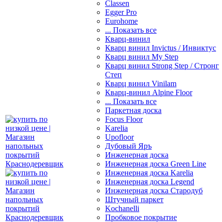
Classen
Egger Pro
Eurohome
... Показать все
Кварц-винил
Кварц винил Invictus / Инвиктус
Кварц винил My Step
Кварц винил Strong Step / Стронг
Степ
Кварц винил Vinilam
Кварц-винил Alpine Floor
... Показать все
Паркетная доска
Focus Floor
Karelia
Upofloor
Дубовый Яръ
Инженерная доска
Инженерная доска Green Line
Инженерная доска Karelia
Инженерная доска Legend
Инженерная доска Стародуб
Штучный паркет
Kochanelli
Пробковое покрытие