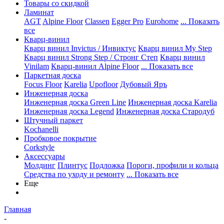
Товары со скидкой
Ламинат
AGT
Alpine Floor
Classen
Egger Pro
Eurohome
... Показать
все
Кварц-винил
Кварц винил Invictus / Инвиктус
Кварц винил My Step
Кварц винил Strong Step / Стронг Степ
Кварц винил
Vinilam
Кварц-винил Alpine Floor
... Показать все
Паркетная доска
Focus Floor
Karelia
Upofloor
Дубовый Яръ
Инженерная доска
Инженерная доска Green Line
Инженерная доска Karelia
Инженерная доска Legend
Инженерная доска Стародуб
Штучный паркет
Kochanelli
Пробковое покрытие
Corkstyle
Аксессуары
Молдинг
Плинтус
Подложка
Пороги, профили и кольца
Средства по уходу и ремонту
... Показать все
Еще
Главная
-