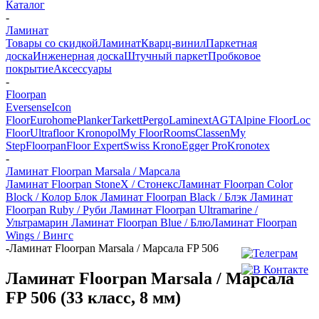
Каталог
-
Ламинат
Товары со скидкой
Ламинат
Кварц-винил
Паркетная
доска
Инженерная доска
Штучный паркет
Пробковое
покрытие
Аксессуары
-
Floorpan
Eversense
Icon
Floor
Eurohome
Planker
Tarkett
Pergo
Laminext
AGT
Alpine Floor
Loc
Floor
Ultrafloor
Kronopol
My Floor
Rooms
Classen
My
Step
Floorpan
Floor Expert
Swiss Krono
Egger Pro
Kronotex
-
Ламинат Floorpan Marsala / Марсала
Ламинат Floorpan StoneX / Стонекс
Ламинат Floorpan Color
Block / Колор Блок
Ламинат Floorpan Black / Блэк
Ламинат
Floorpan Ruby / Руби
Ламинат Floorpan Ultramarine /
Ультрамарин
Ламинат Floorpan Blue / Блю
Ламинат Floorpan
Wings / Вингс
-
Ламинат Floorpan Marsala / Марсала FP 506
Ламинат Floorpan Marsala / Марсала
FP 506 (33 класс, 8 мм)