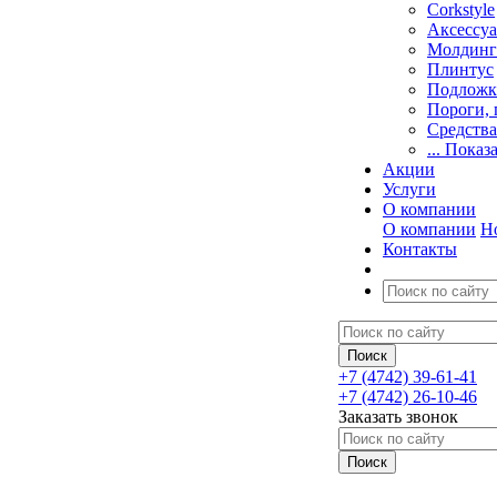
Corkstyle
Аксессу
Молдинг
Плинтус
Подложк
Пороги, 
Средства
... Показ
Акции
Услуги
О компании
О компании
Н
Контакты
+7 (4742) 39-61-41
+7 (4742) 26-10-46
Заказать звонок