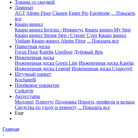
Товары со скидкой
Ламинат
AGT
Alpine Floor
Classen
Egger Pro
Eurohome
... Показать
все
Кварц-винил
Кварц винил Invictus / Инвиктус
Кварц винил My Step
Кварц винил Strong Step / Стронг Степ
Кварц винил
Vinilam
Кварц-винил Alpine Floor
... Показать все
Паркетная доска
Focus Floor
Karelia
Upofloor
Дубовый Яръ
Инженерная доска
Инженерная доска Green Line
Инженерная доска Karelia
Инженерная доска Legend
Инженерная доска Стародуб
Штучный паркет
Kochanelli
Пробковое покрытие
Corkstyle
Аксессуары
Молдинг
Плинтус
Подложка
Пороги, профили и кольца
Средства по уходу и ремонту
... Показать все
Еще
Главная
-