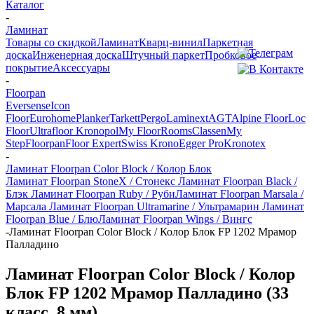
Каталог
-
Ламинат
Товары со скидкой
Ламинат
Кварц-винил
Паркетная
доска
Инженерная доска
Штучный паркет
Пробковое
покрытие
Аксессуары
-
Floorpan
Eversense
Icon
Floor
Eurohome
Planker
Tarkett
Pergo
Laminext
AGT
Alpine Floor
Loc
Floor
Ultrafloor
Kronopol
My Floor
Rooms
Classen
My
Step
Floorpan
Floor Expert
Swiss Krono
Egger Pro
Kronotex
-
Ламинат Floorpan Color Block / Колор Блок
Ламинат Floorpan StoneX / Стонекс
Ламинат Floorpan Black /
Блэк
Ламинат Floorpan Ruby / Руби
Ламинат Floorpan Marsala /
Марсала
Ламинат Floorpan Ultramarine / Ультрамарин
Ламинат
Floorpan Blue / Блю
Ламинат Floorpan Wings / Вингс
-
Ламинат Floorpan Color Block / Колор Блок FP 1202 Мрамор
Палладино
Ламинат Floorpan Color Block / Колор
Блок FP 1202 Мрамор Палладино (33
класс, 8 мм)