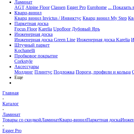
Ламинат
AGT
Alpine Floor
Classen
Egger Pro
Eurohome
... Показать 
Кварц-винил
Кварц винил Invictus / Инвиктус
Кварц винил My Step
Кв
Паркетная доска
Focus Floor
Karelia
Upofloor
Дубовый Яръ
Инженерная доска
Инженерная доска Green Line
Инженерная доска Karelia
И
Штучный паркет
Kochanelli
Пробковое покрытие
Corkstyle
Аксессуары
Молдинг
Плинтус
Подложка
Пороги, профили и кольца
Еще
Главная
-
Каталог
-
Ламинат
Товары со скидкой
Ламинат
Кварц-винил
Паркетная доска
Инжен
-
Egger Pro