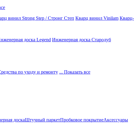
все
арц винил Strong Step / Стронг Степ
Кварц винил Vinilam
Кварц-
нженерная доска Legend
Инженерная доска Стародуб
Средства по уходу и ремонту
... Показать все
ерная доска
Штучный паркет
Пробковое покрытие
Аксессуары