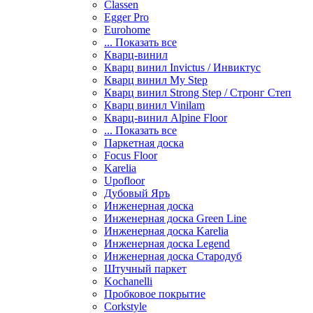
Classen
Egger Pro
Eurohome
... Показать все
Кварц-винил
Кварц винил Invictus / Инвиктус
Кварц винил My Step
Кварц винил Strong Step / Стронг Степ
Кварц винил Vinilam
Кварц-винил Alpine Floor
... Показать все
Паркетная доска
Focus Floor
Karelia
Upofloor
Дубовый Яръ
Инженерная доска
Инженерная доска Green Line
Инженерная доска Karelia
Инженерная доска Legend
Инженерная доска Стародуб
Штучный паркет
Kochanelli
Пробковое покрытие
Corkstyle