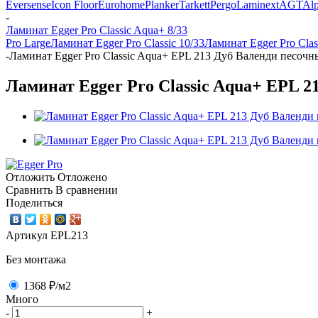
Eversense
Icon Floor
Eurohome
Planker
Tarkett
Pergo
Laminext
AGT
Alp
-
Ламинат Egger Pro Classic Aqua+ 8/33
Pro Large
Ламинат Egger Pro Classic 10/33
Ламинат Egger Pro Clas
-
Ламинат Egger Pro Classic Aqua+ EPL 213 Дуб Валенди песочн
Ламинат Egger Pro Classic Aqua+ EPL 21
Отложить
Отложено
Сравнить
В сравнении
Поделиться
Артикул
EPL213
Без монтажа
1368 ₽
/м2
Много
-
+