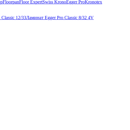
ep
Floorpan
Floor Expert
Swiss Krono
Egger Pro
Kronotex
Classic 12/33
Ламинат Egger Pro Classic 8/32 4V
)