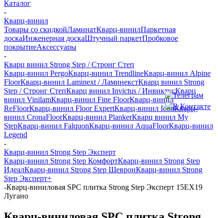
Каталог
-
Кварц-винил
Товары со скидкой
Ламинат
Кварц-винил
Паркетная
доска
Инженерная доска
Штучный паркет
Пробковое
покрытие
Аксессуары
-
Кварц винил Strong Step / Стронг Степ
Кварц-винил Pergo
Кварц-винил Trendline
Кварц-винил Alpine
Floor
Кварц-винил Laminext / Ламинекст
Кварц винил Strong
Step / Стронг Степ
Кварц винил Invictus / Инвиктус
Кварц
винил Vinilam
Кварц-винил Fine Floor
Кварц-винил
ReFloor
Кварц-винил Floor Expert
Кварц-винил Icon
Кварц-
винил CronaFloor
Кварц-винил Planker
Кварц винил My
Step
Кварц-винил Falquon
Кварц-винил AquaFloor
Кварц-винил
Legend
-
Кварц-винил Strong Step Эксперт
Кварц-винил Strong Step Комфорт
Кварц-винил Strong Step
Идеал
Кварц-винил Strong Step Шеврон
Кварц-винил Strong
Step Эксперт+
-
Кварц-виниловая SPC плитка Strong Step Эксперт 15ЕХ19
Лугано
Кварц-виниловая SPC плитка Strong