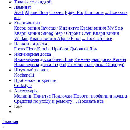
Товары со скидкой
Ламинат
AGT
Alpine Floor
Classen
Egger Pro
Eurohome
... Показать
все
Кварц-винил
Кварц винил Invictus / Инвиктус
Кварц винил My Step
Кварц винил Strong Step / Стронг Степ
Кварц винил
Vinilam
Кварц-винил Alpine Floor
... Показать все
Паркетная доска
Focus Floor
Karelia
Upofloor
Дубовый Яръ
Инженерная доска
Инженерная доска Green Line
Инженерная доска Karelia
Инженерная доска Legend
Инженерная доска Стародуб
Штучный паркет
Kochanelli
Пробковое покрытие
Corkstyle
Аксессуары
Молдинг
Плинтус
Подложка
Пороги, профили и кольца
Средства по уходу и ремонту
... Показать все
Еще
Главная
-