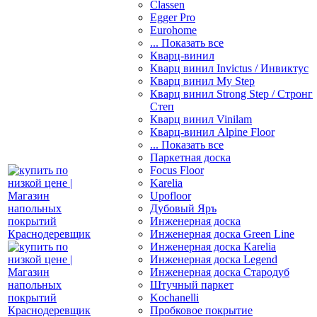
Classen
Egger Pro
Eurohome
... Показать все
Кварц-винил
Кварц винил Invictus / Инвиктус
Кварц винил My Step
Кварц винил Strong Step / Стронг
Степ
Кварц винил Vinilam
Кварц-винил Alpine Floor
... Показать все
Паркетная доска
Focus Floor
Karelia
Upofloor
Дубовый Яръ
Инженерная доска
Инженерная доска Green Line
Инженерная доска Karelia
Инженерная доска Legend
Инженерная доска Стародуб
Штучный паркет
Kochanelli
Пробковое покрытие