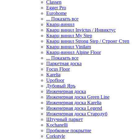
Classen
Egger Pro
Eurohome
... Показать все
Кварц-винил
Кварц винил Invictus / Инвиктус
Кварц винил My Step
Кварц винил Strong Step / Стронг Степ
Кварц винил Vinilam
Кварц-винил Alpine Floor
... Показать все
Паркетная доска
Focus Floor
Karelia
Upofloor
Дубовый Яръ
Инженерная доска
Инженерная доска Green Line
Инженерная доска Karelia
Инженерная доска Legend
Инженерная доска Стародуб
Штучный паркет
Kochanelli
Пробковое покрытие
Corkstyle