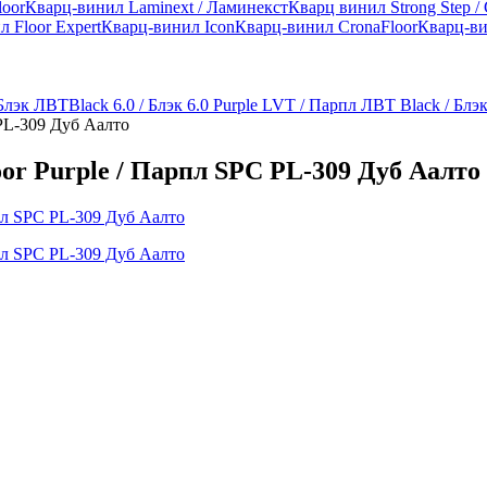
loor
Кварц-винил Laminext / Ламинекст
Кварц винил Strong Step /
 Floor Expert
Кварц-винил Icon
Кварц-винил CronaFloor
Кварц-ви
 Блэк ЛВТ
Black 6.0 / Блэк 6.0
Purple LVT / Парпл ЛВТ
Black / Блэ
PL-309 Дуб Аалто
or Purple / Парпл SPC PL-309 Дуб Аалто