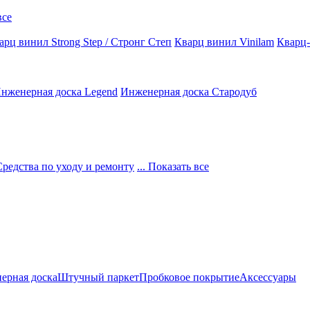
все
арц винил Strong Step / Стронг Степ
Кварц винил Vinilam
Кварц-
нженерная доска Legend
Инженерная доска Стародуб
Средства по уходу и ремонту
... Показать все
ерная доска
Штучный паркет
Пробковое покрытие
Аксессуары