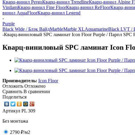
Кварц-винил Pergo
Кварц-винил Trendline
Кварц-винил Alpine F
Vinilam
Кварц-винил Fine Floor
Кварц-винил ReFloor
Кварц-винил
винил AquaFloor
Кварц-винил Legend
-
Purple
Black Wide / Блэк Вайд
Marble
Marble XL
Aquamarine
Black LVT /
-
Кварц-виниловый SPC ламинат Icon Floor Purple / Парпл SPC 
Кварц-виниловый SPC ламинат Icon Flo
Производитель:
Icon Floor
Отложить
Отложено
Сравнить
В сравнении
Поделиться
Артикул
PL 309
Без монтажа
2790 ₽
/м2