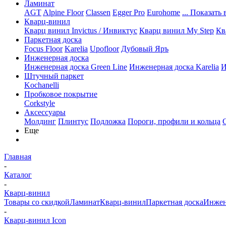
Ламинат
AGT
Alpine Floor
Classen
Egger Pro
Eurohome
... Показать 
Кварц-винил
Кварц винил Invictus / Инвиктус
Кварц винил My Step
Кв
Паркетная доска
Focus Floor
Karelia
Upofloor
Дубовый Яръ
Инженерная доска
Инженерная доска Green Line
Инженерная доска Karelia
И
Штучный паркет
Kochanelli
Пробковое покрытие
Corkstyle
Аксессуары
Молдинг
Плинтус
Подложка
Пороги, профили и кольца
Еще
Главная
-
Каталог
-
Кварц-винил
Товары со скидкой
Ламинат
Кварц-винил
Паркетная доска
Инжен
-
Кварц-винил Icon