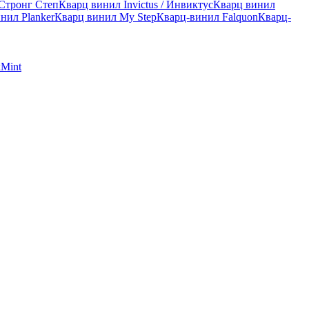
 Стронг Степ
Кварц винил Invictus / Инвиктус
Кварц винил
нил Planker
Кварц винил My Step
Кварц-винил Falquon
Кварц-
к
Mint