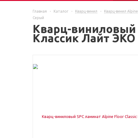
ЕЩЕ
Главная
-
Каталог
-
Кварц-винил
-
Кварц-винил Alpine
Серый
Кварц-виниловый SP
Классик Лайт ЭКО 