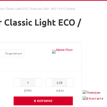
oor Classic Light ЕСО / Классик Лайт ЭКО 134-55 Ясень
Classic Light ЕСО /
Поделиться
упак.
кв.м
В КОРЗИНУ