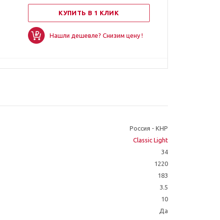
КУПИТЬ В 1 КЛИК
Нашли дешевле? Снизим цену !
Россия - КНР
Classic Light
34
1220
183
3.5
10
Да