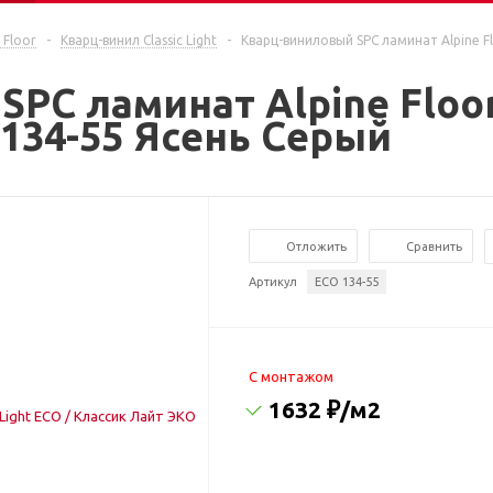
 Floor
-
Кварц-винил Classic Light
-
Кварц-виниловый SPC ламинат Alpine Fl
C ламинат Alpine Floor 
134-55 Ясень Серый
Отложить
Сравнить
Артикул
ЕСО 134-55
C монтажом
1632 ₽
/м2