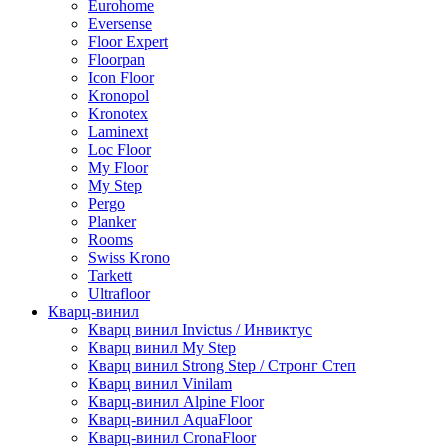
Eurohome
Eversense
Floor Expert
Floorpan
Icon Floor
Kronopol
Kronotex
Laminext
Loc Floor
My Floor
My Step
Pergo
Planker
Rooms
Swiss Krono
Tarkett
Ultrafloor
Кварц-винил
Кварц винил Invictus / Инвиктус
Кварц винил My Step
Кварц винил Strong Step / Стронг Степ
Кварц винил Vinilam
Кварц-винил Alpine Floor
Кварц-винил AquaFloor
Кварц-винил CronaFloor