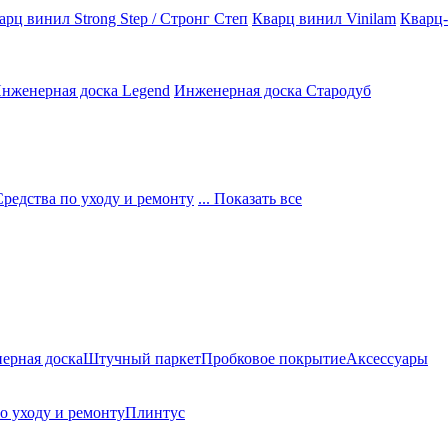
арц винил Strong Step / Стронг Степ
Кварц винил Vinilam
Кварц-
нженерная доска Legend
Инженерная доска Стародуб
Средства по уходу и ремонту
... Показать все
ерная доска
Штучный паркет
Пробковое покрытие
Аксессуары
о уходу и ремонту
Плинтус