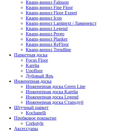
Кварц-винил Falquon
Кварц-винил Fine Floor
Кварц-винил Floor Expert
Кварц-винил Icon
Кварц-винил Laminext / Ламинекст
Кварц-винил Legend
Кварц-винил Pergo
Кварц-винил Planker
Кварц-винил ReFloor
Кварц-винил Trendline
Паркетная доска
Focus Floor
Karelia
Upofloor
Дубовый Яръ
Инженерная доска
Инженерная доска Green Line
Инженерная доска Karelia
Инженерная доска Legend
Инженерная доска Стародуб
Штучный паркет
Kochanelli
Пробковое покрытие
Corkstyle
Аксессуары