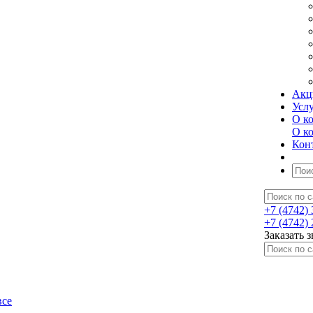
Акц
Усл
О к
О к
Кон
+7 (4742) 
+7 (4742) 
Заказать 
все