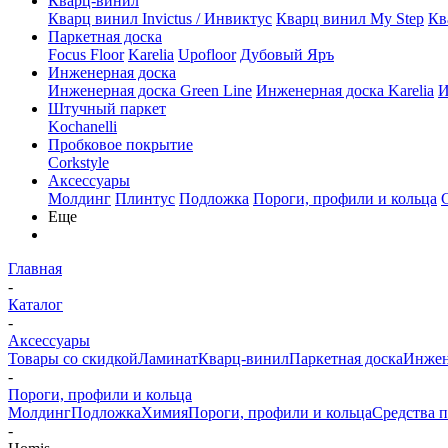
Кварц-винил
Кварц винил Invictus / Инвиктус
Кварц винил My Step
Кв
Паркетная доска
Focus Floor
Karelia
Upofloor
Дубовый Яръ
Инженерная доска
Инженерная доска Green Line
Инженерная доска Karelia
И
Штучный паркет
Kochanelli
Пробковое покрытие
Corkstyle
Аксессуары
Молдинг
Плинтус
Подложка
Пороги, профили и кольца
Еще
Главная
-
Каталог
-
Аксессуары
Товары со скидкой
Ламинат
Кварц-винил
Паркетная доска
Инжен
-
Пороги, профили и кольца
Молдинг
Подложка
Химия
Пороги, профили и кольца
Средства п
-