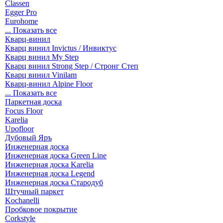
Classen
Egger Pro
Eurohome
... Показать все
Кварц-винил
Кварц винил Invictus / Инвиктус
Кварц винил My Step
Кварц винил Strong Step / Стронг Степ
Кварц винил Vinilam
Кварц-винил Alpine Floor
... Показать все
Паркетная доска
Focus Floor
Karelia
Upofloor
Дубовый Яръ
Инженерная доска
Инженерная доска Green Line
Инженерная доска Karelia
Инженерная доска Legend
Инженерная доска Стародуб
Штучный паркет
Kochanelli
Пробковое покрытие
Corkstyle