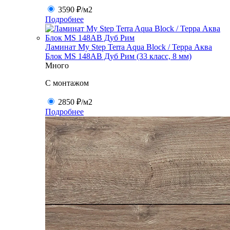
3590 ₽
/м2
Подробнее
Ламинат My Step Terra Aqua Block / Терра Аква
Блок MS 148AB Дуб Рим (33 класс, 8 мм)
Много
C монтажом
2850 ₽
/м2
Подробнее