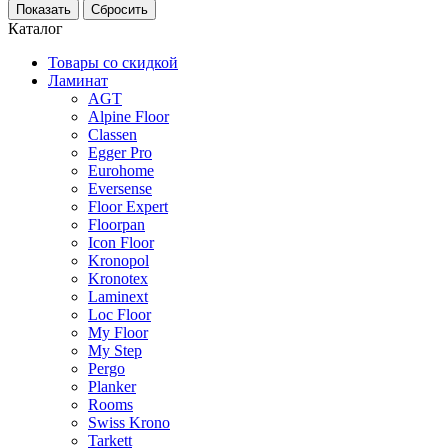
Каталог
Товары со скидкой
Ламинат
AGT
Alpine Floor
Classen
Egger Pro
Eurohome
Eversense
Floor Expert
Floorpan
Icon Floor
Kronopol
Kronotex
Laminext
Loc Floor
My Floor
My Step
Pergo
Planker
Rooms
Swiss Krono
Tarkett