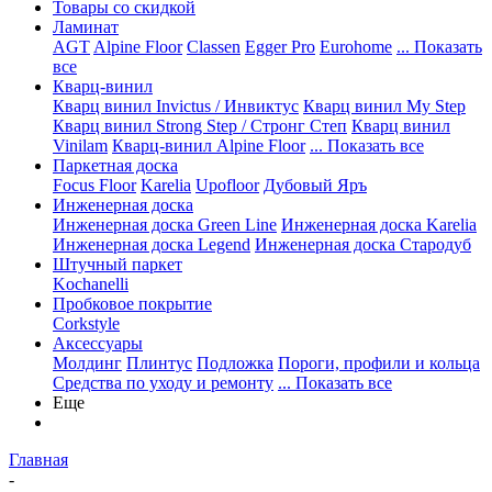
Товары со скидкой
Ламинат
AGT
Alpine Floor
Classen
Egger Pro
Eurohome
... Показать
все
Кварц-винил
Кварц винил Invictus / Инвиктус
Кварц винил My Step
Кварц винил Strong Step / Стронг Степ
Кварц винил
Vinilam
Кварц-винил Alpine Floor
... Показать все
Паркетная доска
Focus Floor
Karelia
Upofloor
Дубовый Яръ
Инженерная доска
Инженерная доска Green Line
Инженерная доска Karelia
Инженерная доска Legend
Инженерная доска Стародуб
Штучный паркет
Kochanelli
Пробковое покрытие
Corkstyle
Аксессуары
Молдинг
Плинтус
Подложка
Пороги, профили и кольца
Средства по уходу и ремонту
... Показать все
Еще
Главная
-