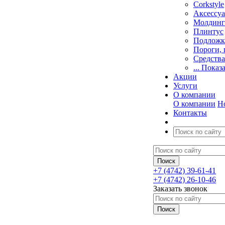
Corkstyle
Аксессу
Молдинг
Плинтус
Подложк
Пороги, 
Средства
... Показ
Акции
Услуги
О компании
О компании
Н
Контакты
+7 (4742) 39-61-41
+7 (4742) 26-10-46
Заказать звонок