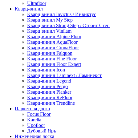
Ultrafloor
Кварц-винил
Кварц винил Invictus / Инвиктус
Кварц винил My Step
Кварц винил Strong Step / Стронг Степ
Кварц винил Vinilam
Кварц-винил Alpine Floor
Кварц-винил AquaFloor
Кварц-винил CronaFloor
Кварц-винил Falquon
Кварц-винил Fine Floor
Кварц-винил Floor Expert
Кварц-винил Icon
Кварц-винил Laminext / Ламинекст
Кварц-винил Legend
Кварц-винил Pergo
Кварц-винил Planker
Кварц-винил ReFloor
Кварц-винил Trendline
Паркетная доска
Focus Floor
Karelia
Upofloor
Дубовый Яръ
Инженерная доска