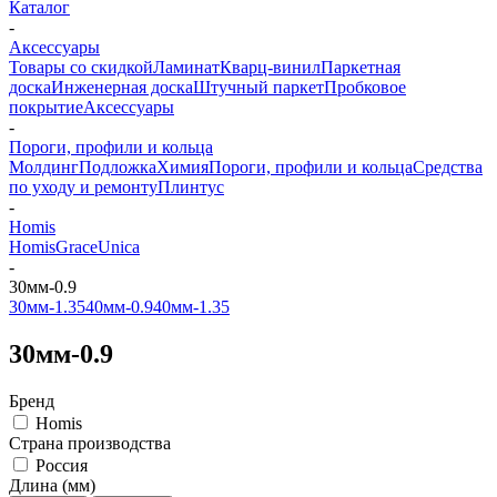
Каталог
-
Аксессуары
Товары со скидкой
Ламинат
Кварц-винил
Паркетная
доска
Инженерная доска
Штучный паркет
Пробковое
покрытие
Аксессуары
-
Пороги, профили и кольца
Молдинг
Подложка
Химия
Пороги, профили и кольца
Средства
по уходу и ремонту
Плинтус
-
Homis
Homis
Grace
Unica
-
30мм-0.9
30мм-1.35
40мм-0.9
40мм-1.35
30мм-0.9
Бренд
Homis
Страна производства
Россия
Длина (мм)