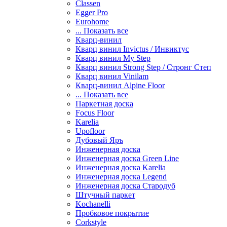
Classen
Egger Pro
Eurohome
... Показать все
Кварц-винил
Кварц винил Invictus / Инвиктус
Кварц винил My Step
Кварц винил Strong Step / Стронг Степ
Кварц винил Vinilam
Кварц-винил Alpine Floor
... Показать все
Паркетная доска
Focus Floor
Karelia
Upofloor
Дубовый Яръ
Инженерная доска
Инженерная доска Green Line
Инженерная доска Karelia
Инженерная доска Legend
Инженерная доска Стародуб
Штучный паркет
Kochanelli
Пробковое покрытие
Corkstyle