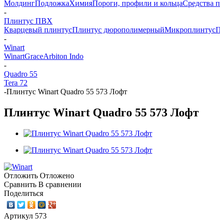
Молдинг
Подложка
Химия
Пороги, профили и кольца
Средства п
-
Плинтус ПВХ
Кварцевый плинтус
Плинтус дюрополимерный
Микроплинтус
-
Winart
Winart
Grace
Arbiton Indo
-
Quadro 55
Tera 72
-
Плинтус Winart Quadro 55 573 Лофт
Плинтус Winart Quadro 55 573 Лофт
Отложить
Отложено
Сравнить
В сравнении
Поделиться
Артикул
573