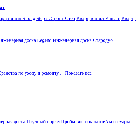
все
арц винил Strong Step / Стронг Степ
Кварц винил Vinilam
Кварц-
нженерная доска Legend
Инженерная доска Стародуб
Средства по уходу и ремонту
... Показать все
ерная доска
Штучный паркет
Пробковое покрытие
Аксессуары