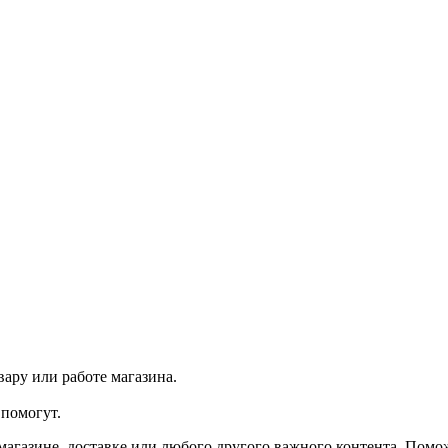
ару или работе магазина.
помогут.
агазине, доставке или любого другого важного контента. Помо