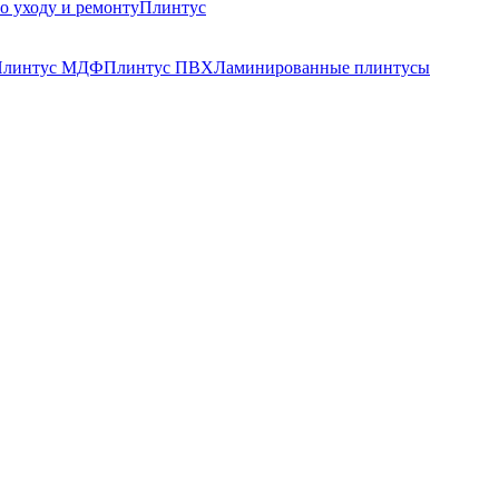
о уходу и ремонту
Плинтус
Плинтус МДФ
Плинтус ПВХ
Ламинированные плинтусы