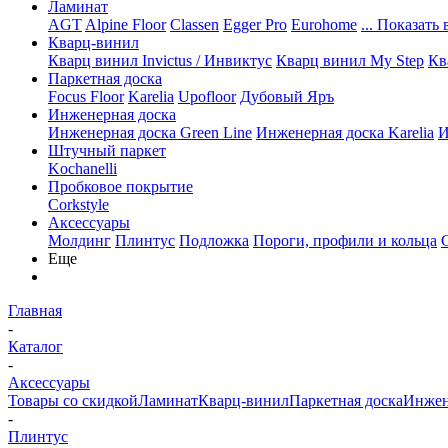
Ламинат
AGT
Alpine Floor
Classen
Egger Pro
Eurohome
... Показать 
Кварц-винил
Кварц винил Invictus / Инвиктус
Кварц винил My Step
Кв
Паркетная доска
Focus Floor
Karelia
Upofloor
Дубовый Яръ
Инженерная доска
Инженерная доска Green Line
Инженерная доска Karelia
И
Штучный паркет
Kochanelli
Пробковое покрытие
Corkstyle
Аксессуары
Молдинг
Плинтус
Подложка
Пороги, профили и кольца
Еще
Главная
-
Каталог
-
Аксессуары
Товары со скидкой
Ламинат
Кварц-винил
Паркетная доска
Инжен
-
Плинтус