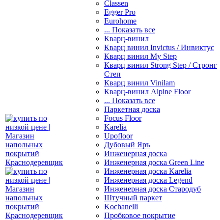
Classen
Egger Pro
Eurohome
... Показать все
Кварц-винил
Кварц винил Invictus / Инвиктус
Кварц винил My Step
Кварц винил Strong Step / Стронг
Степ
Кварц винил Vinilam
Кварц-винил Alpine Floor
... Показать все
Паркетная доска
Focus Floor
Karelia
Upofloor
Дубовый Яръ
Инженерная доска
Инженерная доска Green Line
Инженерная доска Karelia
Инженерная доска Legend
Инженерная доска Стародуб
Штучный паркет
Kochanelli
Пробковое покрытие