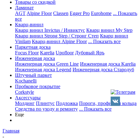
Товары со скидкой
Ламинат
AGT
Alpine Floor
Classen
Egger Pro
Eurohome
... Показать
все
Кварц-винил
Кварц винил Invictus / Инвиктус
Кварц винил My Step
Кварц винил Strong Step / Стронг Степ
Кварц винил
Vinilam
Кварц-винил Alpine Floor
... Показать все
Паркетная доска
Focus Floor
Karelia
Upofloor
Дубовый Яръ
Инженерная доска
Инженерная доска Green Line
Инженерная доска Karelia
Инженерная доска Legend
Инженерная доска Стародуб
Штучный паркет
Kochanelli
Пробковое покрытие
Corkstyle
Аксессуары
Молдинг
Плинтус
Подложка
Пороги, профили и кольца
Средства по уходу и ремонту
... Показать все
Еще
Главная
-