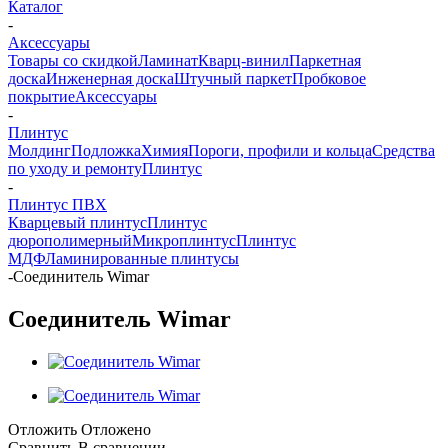
Каталог
-
Аксессуары
Товары со скидкой
Ламинат
Кварц-винил
Паркетная
доска
Инженерная доска
Штучный паркет
Пробковое
покрытие
Аксессуары
-
Плинтус
Молдинг
Подложка
Химия
Пороги, профили и кольца
Средства
по уходу и ремонту
Плинтус
-
Плинтус ПВХ
Кварцевый плинтус
Плинтус
дюрополимерный
Микроплинтус
Плинтус
МДФ
Ламинированные плинтусы
-
Соединитель Wimar
Соединитель Wimar
Отложить
Отложено
Сравнить
В сравнении