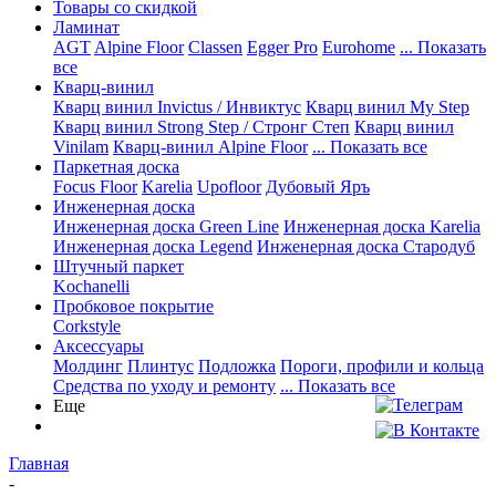
Товары со скидкой
Ламинат
AGT
Alpine Floor
Classen
Egger Pro
Eurohome
... Показать
все
Кварц-винил
Кварц винил Invictus / Инвиктус
Кварц винил My Step
Кварц винил Strong Step / Стронг Степ
Кварц винил
Vinilam
Кварц-винил Alpine Floor
... Показать все
Паркетная доска
Focus Floor
Karelia
Upofloor
Дубовый Яръ
Инженерная доска
Инженерная доска Green Line
Инженерная доска Karelia
Инженерная доска Legend
Инженерная доска Стародуб
Штучный паркет
Kochanelli
Пробковое покрытие
Corkstyle
Аксессуары
Молдинг
Плинтус
Подложка
Пороги, профили и кольца
Средства по уходу и ремонту
... Показать все
Еще
Главная
-