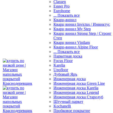
Classen
Egger Pro
Eurohome
... Показать все
Кварц-винил
Кварц винил Invictus / Инвиктус
Кварц винил My Step
Кварц винил Strong Step / Стронг
Степ
Кварц винил Vinilam
Кварц-винил Alpine Floor
... Показать все
Паркетная доска
Focus Floor
Karelia
Upofloor
Дубовый Яръ
Инженерная доска
Инженерная доска Green Line
Инженерная доска Karelia
Инженерная доска Legend
Инженерная доска Стародуб
Штучный паркет
Kochanelli
Пробковое покрытие