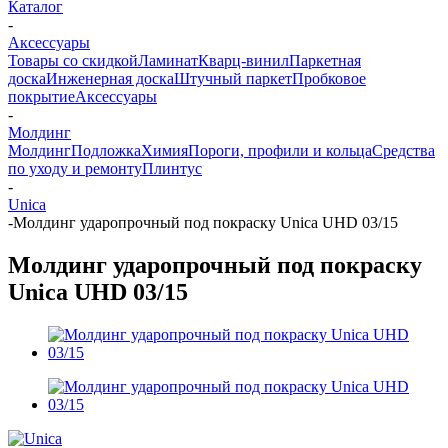
Каталог
-
Аксессуары
Товары со скидкой
Ламинат
Кварц-винил
Паркетная
доска
Инженерная доска
Штучный паркет
Пробковое
покрытие
Аксессуары
-
Молдинг
Молдинг
Подложка
Химия
Пороги, профили и кольца
Средства
по уходу и ремонту
Плинтус
-
Unica
-
Молдинг ударопрочный под покраску Unica UHD 03/15
Молдинг ударопрочный под покраску
Unica UHD 03/15